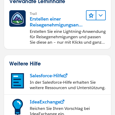
Verwandte Lerninhalte
Trail
Erstellen einer
Reisegenehmigungsanw
endung namens "Travel
Erstellen Sie eine Lightning-Anwendung
Approval"
für Reisegenehmigungen und passen
Sie diese an – nur mit Klicks und ganz
ohne Code.
Weitere Hilfe
Salesforce-Hilfe
In der Salesforce-Hilfe erhalten Sie
weitere Ressourcen und Unterstützung.
IdeaExchange
Reichen Sie Ihren Vorschlag bei
IdeaExchange ein.