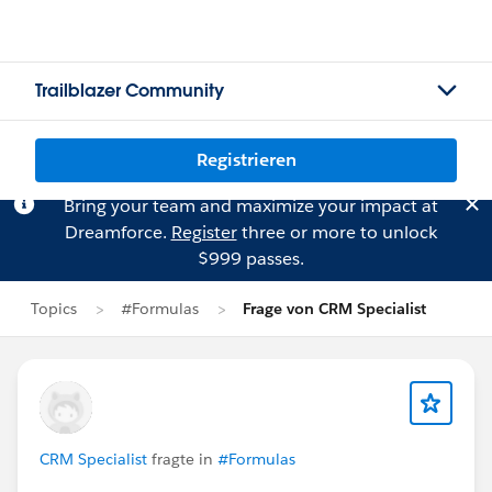
Trailblazer Community
Registrieren
Bring your team and maximize your impact at
Dreamforce.
Register
three or more to unlock
$999 passes.
Topics
#Formulas
Frage von CRM Specialist
CRM Specialist
fragte in
#Formulas