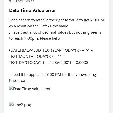
5. Juli 2024, 03:23
Date Time Value error
I can't seem to retrieve the right formula to get 7:00PM
as a result on the Date/Time value.
I have tried a lot of decimal values but nothing seems
to reach 7:00pm. Please help.
(DATETIMEVALUE( TEXT(YEAR(TODAY())) + "-" +
TEXT(MONTH(TODAY())) + "-" +
TEXT(DAY(TODAY())) + " 23:42:00")) - 0.0003
I need it to appear as 7:00 PM for the Nonworking
Resource