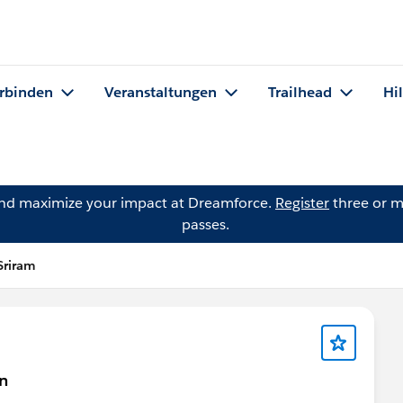
rbinden
Veranstaltungen
Trailhead
Hi
and maximize your impact at Dreamforce.
Register
three or m
passes.
Sriram
on