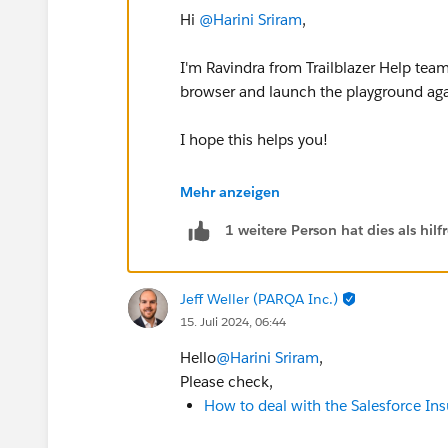
Hi
@Harini Sriram
,
I'm Ravindra from Trailblazer Help tea
browser and launch the playground aga
I hope this helps you!
Please feel free to mark my answer as b
Mehr anzeigen
Trailblazers who are running into same 
1 weitere Person hat dies als hi
Best Regards,
Ravindra
Jeff Weller (PARQA Inc.)
Trailblazer Help
15. Juli 2024, 06:44
++CreateClosedTrailheadCase
Hello
@Harini Sriram
,
Please check,
How to deal with the Salesforce Insu