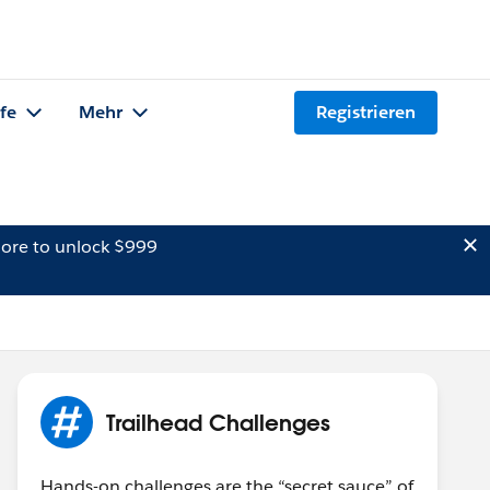
lfe
Mehr
Registrieren
ore to unlock $999
Trailhead Challenges
Hands-on challenges are the “secret sauce” of