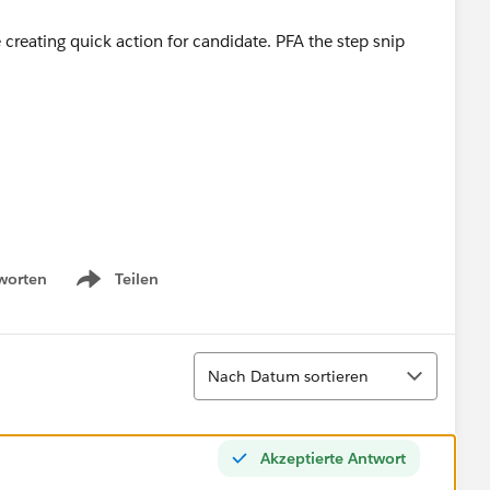
le creating quick action for candidate. PFA the step snip
worten
Teilen
Show menu
Sortieren
Nach Datum sortieren
Akzeptierte Antwort