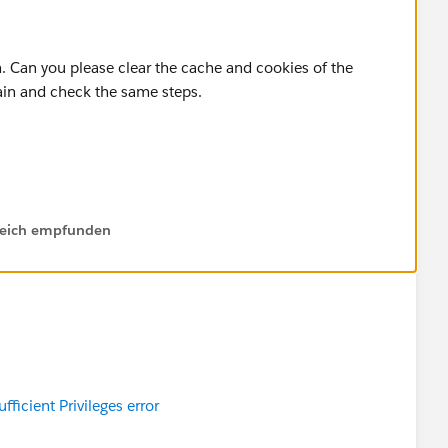
m. Can you please clear the cache and cookies of the
in and check the same steps.
est answer. So this solution can be helpful for other
issue.
lfreich empfunden
fficient Privileges error