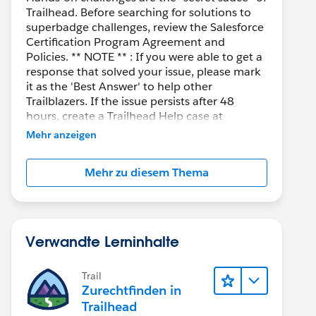
Trailhead. Before searching for solutions to
superbadge challenges, review the Salesforce
Certification Program Agreement and
Policies. ** NOTE ** : If you were able to get a
response that solved your issue, please mark
it as the 'Best Answer' to help other
Trailblazers. If the issue persists after 48
hours, create a Trailhead Help case at
https://help.salesforce.com/s/support
for
Mehr anzeigen
further assistance.
Mehr zu diesem Thema
Verwandte Lerninhalte
Trail
Zurechtfinden in
Trailhead