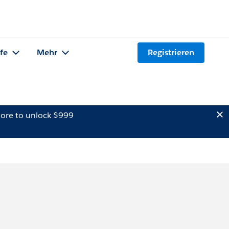
lfe
Mehr
Registrieren
ore to unlock $999