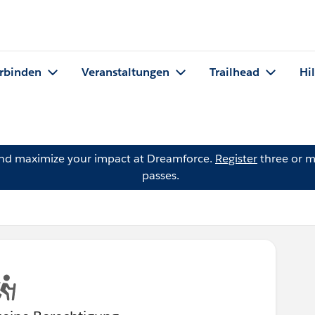
rbinden
Veranstaltungen
Trailhead
Hi
and maximize your impact at Dreamforce.
Register
three or m
passes.