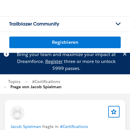
Trailblazer Community
Registrieren
Bring your team and maximize your impact at
Dreamforce.
Register
three or more to unlock
$999 passes.
Topics
#Certifications
Frage von Jacob Spielman
Jacob Spielman
fragte in
#Certifications