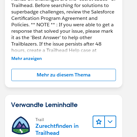
Trailhead. Before searching for solutions to
superbadge challenges, review the Salesforce
Certification Program Agreement and
Policies. ** NOTE ** : If you were able to get a
response that solved your issue, please mark
it as the 'Best Answer' to help other
Trailblazers. If the issue persists after 48
hours, create a Trailhead Help case at
https://help.salesforce.com/s/support
for
Mehr anzeigen
further assistance.
Mehr zu diesem Thema
Verwandte Lerninhalte
Trail
Zurechtfinden in
Trailhead