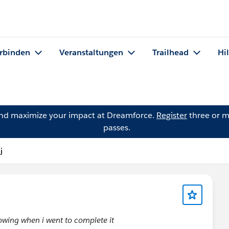
rbinden
Veranstaltungen
Trailhead
Hi
and maximize your impact at Dreamforce.
Register
three or m
passes.
j
howing when i went to complete it