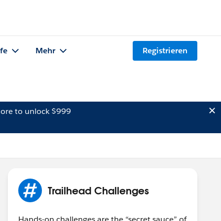
lfe
Mehr
Registrieren
ore to unlock $999
Trailhead Challenges
Hands-on challenges are the “secret sauce” of