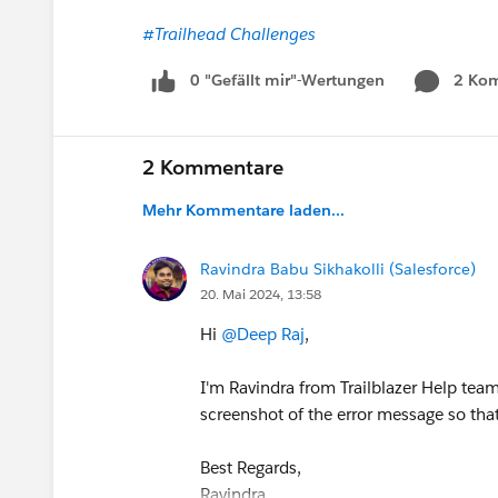
#Trailhead Challenges
0 "Gefällt mir"-Wertungen
2 Ko
2 Kommentare
Mehr Kommentare laden...
Ravindra Babu Sikhakolli (Salesforce)
20. Mai 2024, 13:58
Hi
@Deep Raj
,
I'm Ravindra from Trailblazer Help team
screenshot of the error message so that
Best Regards,
Ravindra