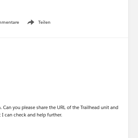
mmentare
Teilen
Show menu
. Can you please share the URL of the Trailhead unit and
 I can check and help further.