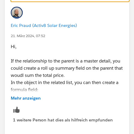
Eric Praud (Activ8 Solar Energies)
21. März 2024, 07:52
Hi,
If the relationship to the parent is a master detail, you
could create a roll up summary field on the parent that
woudl sum the total price.
In the object in the related list, you can then create a
formula field:
Parent__r.RollUpSummary
Mehr anzeigen
If it's a lookup relationship, it's a lot harder. You would
need code or flows that would trigger on creation or
1 weitere Person hat dies als hilfreich empfunden
when a price is changed on the child object. You
would then have a Get Record to check all the other