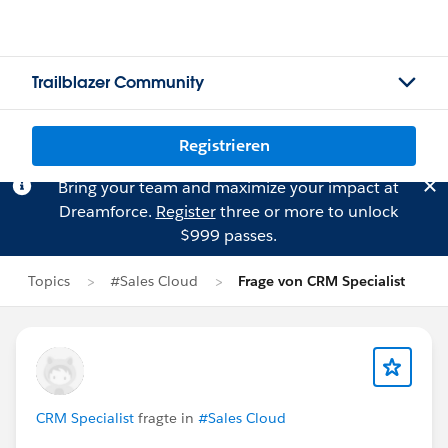
Trailblazer Community
Registrieren
Bring your team and maximize your impact at
Dreamforce.
Register
three or more to unlock
$999 passes.
Topics
#Sales Cloud
Frage von CRM Specialist
CRM Specialist
fragte in
#Sales Cloud