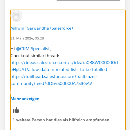
Ashwini Garwandha (Salesforce)
21. März 2024, 05:28
Hi
@CRM Specialist
,
Checkout similar thread:
https://ideas.salesforce.com/s/idea/a0B8W00000Gd
eHgUAJ/allow-data-in-related-lists-to-be-totalled
https://trailhead.salesforce.com/trailblazer-
community/feed/0D54S00000A7SlPSAV
Thanks
Mehr anzeigen
1 weitere Person hat dies als hilfreich empfunden