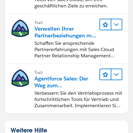
geschäftlichen Ziele zu erreichen.
Trail
Verwalten Ihrer
Partnerbeziehungen mit
Sales Cloud PRM
Schaffen Sie ansprechende
Partnererfahrungen mit Sales Cloud
Partner Relationship Management
(PRM).
Trail
Agentforce Sales: Der
Weg zum
Vertriebsspezialisten
Verbessern Sie den Vertriebsprozess mit
fortschrittlichen Tools für Vertrieb und
Zusammenarbeit. Implementieren Sie
strategische Vertriebsprogramme und
schließen Sie den Lead-zu-Cash-Zyklus
erfolgreich ab.
Weitere Hilfe