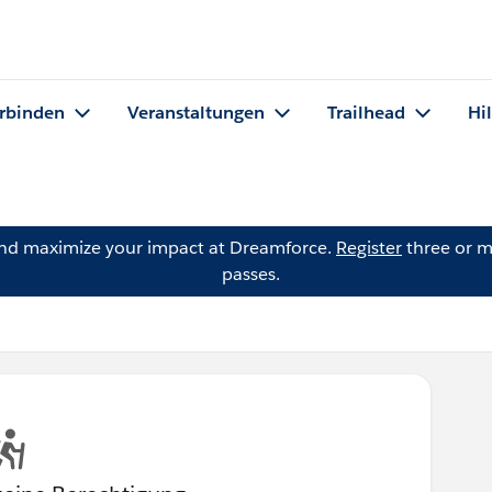
rbinden
Veranstaltungen
Trailhead
Hi
and maximize your impact at Dreamforce.
Register
three or m
passes.