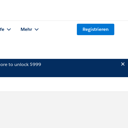
lfe
Mehr
Registrieren
ore to unlock $999