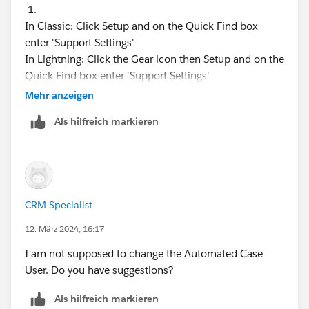
1.
In Classic: Click Setup and on the Quick Find box
enter 'Support Settings'
In Lightning: Click the Gear icon then Setup and on the
Quick Find box enter 'Support Settings'
Mehr anzeigen
2. Click
Edit
to change any of the listed support
Als hilfreich markieren
settings
3. Choose the new
Automated Case User
by typing
their full name in the field or by using the lookup icon
4. Click
'Save'
CRM Specialist
12. März 2024, 16:17
I am not supposed to change the Automated Case
User. Do you have suggestions?
Als hilfreich markieren