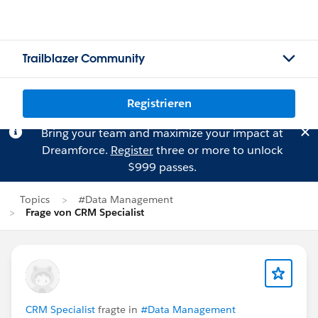
Trailblazer Community
Registrieren
Bring your team and maximize your impact at
Dreamforce.
Register
three or more to unlock
$999 passes.
Topics
#Data Management
Frage von CRM Specialist
CRM Specialist
fragte in
#Data Management