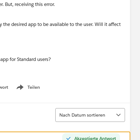
. But, receiving this error.
 the desired app to be available to the user. Will it affect
 app for Standard users?
wort
Teilen
Show menu
Sortieren
Nach Datum sortieren
Akzeptierte Antwort