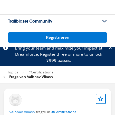
Trailblazer Community
Registrieren
Bring your team and maximize your impact at
Dreamforce.
Register
three or more to unlock
$999 passes.
Topics
#Certifications
Frage von Vaibhav Vikash
Vaibhav Vikash
fragte in
#Certifications