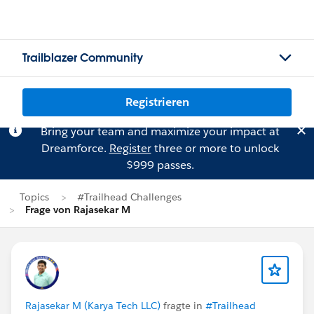
Trailblazer Community
Registrieren
Bring your team and maximize your impact at
Dreamforce.
Register
three or more to unlock
$999 passes.
Topics
#Trailhead Challenges
Frage von Rajasekar M
Rajasekar M (Karya Tech LLC)
fragte in
#Trailhead