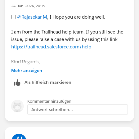
24. Jan. 2024, 20:19
Hi
@Rajasekar M
, I Hope you are doing well.
I am from the Trailhead help team. If you still see the
issue, please raise a case with us by using this link
https://trailhead.salesforce.com/help
Kind Regards,
Sathvika T
Mehr anzeigen
Trailblazer Help
Als hilfreich markieren
Kommentar hinzufügen
Antwort schreiben...