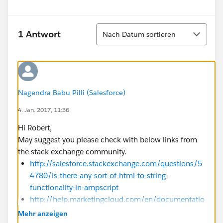
Sortieren
1 Antwort
Nach Datum sortieren
Nagendra Babu Pilli (Salesforce)
4. Jan. 2017, 11:36
Hi Robert,
May suggest you please check with below links from
the stack exchange community.
http://salesforce.stackexchange.com/questions/5
4780/is-there-any-sort-of-html-to-string-
functionality-in-ampscript
http://help.marketingcloud.com/en/documentatio
n/ampscript/ampscript_syntax_guide/content_am
Mehr anzeigen