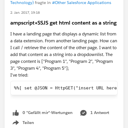
Technology)
fragte in
#Other Salesforce Applications
2. Jan. 2017, 19:18
ampscript+SSJS get html content as a string
I have a landing page that displays a dynamic list from
a data extension. From another landing page. How can
I call / retrieve the content of the other page. I want to
add that content as a string into a dropdownlist. The
page content is ["Program 1", "Program 2", "Program
3", "Program 4", "Program 5"];
I've tried:
%%[ set @JSON = HttpGET("insert URL here") ]
0 "Gefällt mir"-Wertungen
1 Antwort
Teilen
Show menu