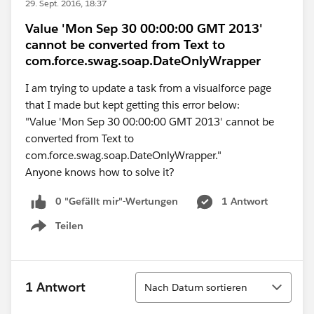
29. Sept. 2016, 18:37
Value 'Mon Sep 30 00:00:00 GMT 2013'
cannot be converted from Text to
com.force.swag.soap.DateOnlyWrapper
I am trying to update a task from a visualforce page
that I made but kept getting this error below:
"Value 'Mon Sep 30 00:00:00 GMT 2013' cannot be
converted from Text to
com.force.swag.soap.DateOnlyWrapper."
Anyone knows how to solve it?
0 "Gefällt mir"-Wertungen
1 Antwort
Teilen
Show menu
Sortieren
1 Antwort
Nach Datum sortieren