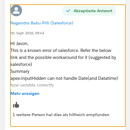
Akzeptierte Antwort
Nagendra Babu Pilli (Salesforce)
30. Sept. 2016, 09:43
Hi Jason,
This is a known error of salesforce. Refer the below
link and the possible workaround for it (suggested by
salesforce)
Summary
apex:inputHidden can not handle Date(and Datatime)
type variable correctly.
Repro
Mehr anzeigen
1) Create the following Apex class
public class W2947254 {
public Date dateValue { get; set; }
1 weitere Person hat dies als hilfreich empfunden
public W2947254() {
dateValue = Date.today();