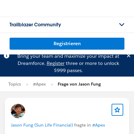
Trailblazer Community
Registrieren
Bring your team and maximize your impact at
Dreamforce.
Register
three or more to unlock
$999 passes.
Topics
#Apex
Frage von Jason Fung
Jason Fung (Sun Life Financial)
fragte in
#Apex