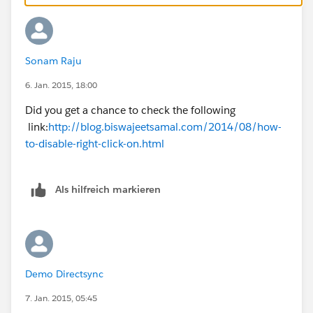
== xKey || e.keyCode == aKey || e.keyCode ==
LarrowKey || e.keyCode == RarrowKey)) return false; });
}); </script>
Sonam Raju
6. Jan. 2015, 18:00
Did you get a chance to check the following
link:
http://blog.biswajeetsamal.com/2014/08/how-
to-disable-right-click-on.html
Als hilfreich markieren
Demo Directsync
7. Jan. 2015, 05:45