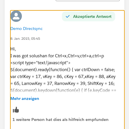
Akzeptierte Antwort
Demo Directsync
8. Jan. 2015, 05:45
Hi,
I was got solushan for Ctrl+x,Ctrl+v,ctrl+a,ctrl+p
<script type="text/javascript">
$(document).ready(function() { var ctrlDown = false;
var ctrlKey = 17, vKey = 86, cKey = 67,xKey = 88, aKey
= 65, LarrowKey = 37, RarrowKey = 39, ShiftKey = 16;
$(document).keydown(function(e) { if (e.keyCode ==
ctrlKey || e.keyCode == ShiftKey) ctrlDown = true;
Mehr anzeigen
}).keyup(function(e) { if (e.keyCode == ctrlKey ||
e.keyCode == ShiftKey) ctrlDown = false; }); $(".no-
copy-paste").keydown(function(e) { if (ctrlDown &&
1 weitere Person hat dies als hilfreich empfunden
(e.keyCode == vKey || e.keyCode == cKey || e.keyCode