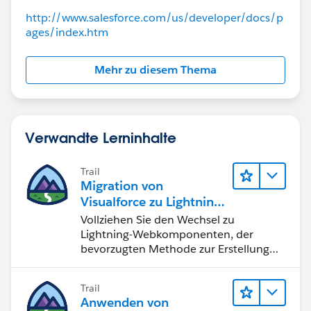
http://www.salesforce.com/us/developer/docs/p
ages/index.htm
Mehr zu diesem Thema
Verwandte Lerninhalte
Trail
Migration von
Visualforce zu Lightning-
Webkomponenten
Vollziehen Sie den Wechsel zu
Lightning-Webkomponenten, der
bevorzugten Methode zur Erstellung
von Benutzeroberflächen mit
Salesforce.
Trail
Anwenden von