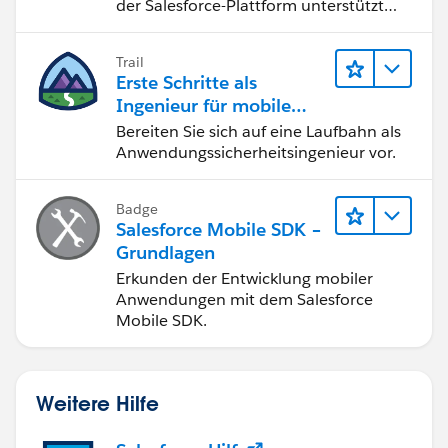
der Salesforce-Plattform unterstützt
insert post;
werden.
Please let me know if this helps
Trail
Best Regards
Erste Schritte als
Naga kiran
Ingenieur für mobile
Anwendungssicherheit
Bereiten Sie sich auf eine Laufbahn als
Anwendungssicherheitsingenieur vor.
Badge
Salesforce Mobile SDK –
Grundlagen
Erkunden der Entwicklung mobiler
Anwendungen mit dem Salesforce
Mobile SDK.
Weitere Hilfe