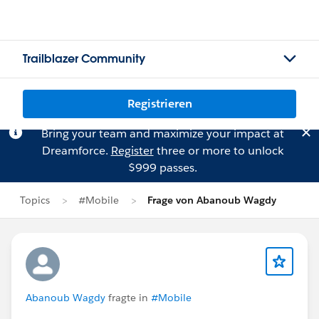
Trailblazer Community
Registrieren
Bring your team and maximize your impact at
Dreamforce.
Register
three or more to unlock
$999 passes.
Topics
#Mobile
Frage von Abanoub Wagdy
Abanoub Wagdy
fragte in
#Mobile