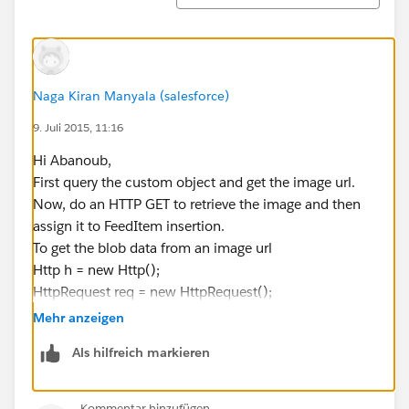
Naga Kiran Manyala (salesforce)
9. Juli 2015, 11:16
Hi Abanoub,
First query the custom object and get the image url.
Now, do an HTTP GET to retrieve the image and then
assign it to FeedItem insertion.
To get the blob data from an image url
Http h = new Http();
HttpRequest req = new HttpRequest();
string firstImageURL =
Mehr anzeigen
'
http://www.samplesite.com/testimage.jpg
';
Als hilfreich markieren
firstImageURL = firstImageURL.replace(' ', '%20');
req.setEndpoint(firstImageURL);
req.setMethod('GET');
Kommentar hinzufügen