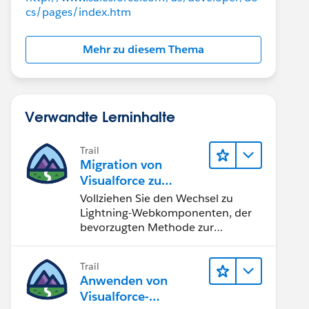
cs/pages/index.htm
Mehr zu diesem Thema
Verwandte Lerninhalte
Trail
Migration von
Visualforce zu
Lightning-
Vollziehen Sie den Wechsel zu
Webkomponenten
Lightning-Webkomponenten, der
bevorzugten Methode zur
Erstellung von
Benutzeroberflächen mit
Trail
Salesforce.
Anwenden von
Visualforce-