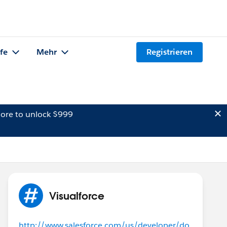
lfe
Mehr
Registrieren
ore to unlock $999
Visualforce
http://www.salesforce.com/us/developer/do