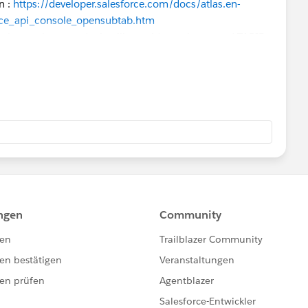
n :
https://developer.salesforce.com/docs/atlas.en-
rce_api_console_opensubtab.htm
b , the newly opened tab will override on the passed TABID
le to achieve this behaviour as it always opens a new tab.