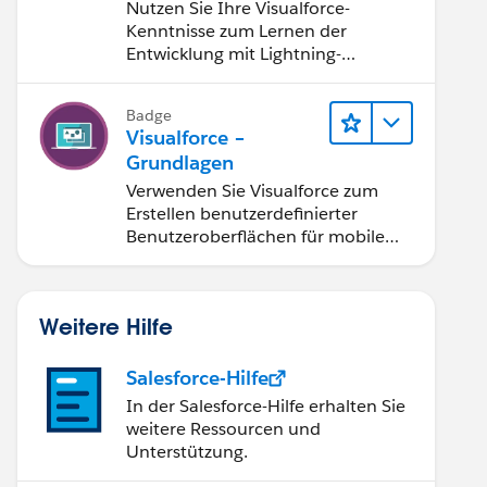
Kenntnissen auf
Nutzen Sie Ihre Visualforce-
Lightning-
Kenntnisse zum Lernen der
Komponenten
Entwicklung mit Lightning-
Komponenten.
Badge
Visualforce –
Grundlagen
Verwenden Sie Visualforce zum
Erstellen benutzerdefinierter
Benutzeroberflächen für mobile
und Web-Anwendungen.
Weitere Hilfe
Salesforce-Hilfe
In der Salesforce-Hilfe erhalten Sie
weitere Ressourcen und
Unterstützung.