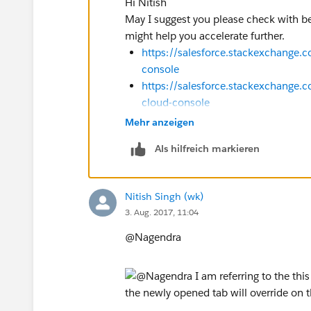
Hi Nitish
May I suggest you please check with 
might help you accelerate further.
https://salesforce.stackexchange.
console
https://salesforce.stackexchange.
cloud-console
Mehr anzeigen
Hope this helps.
Thanks,
Als hilfreich markieren
Nagendra
Nitish Singh (wk)
3. Aug. 2017, 11:04
@Nagendra