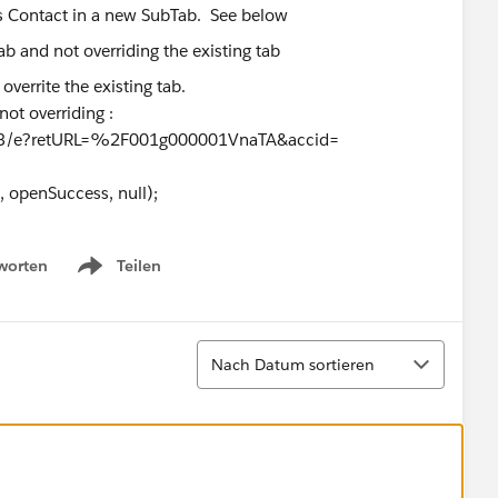
ns Contact in a new SubTab. See below
overrite the existing tab.
not overriding :
'003/e?retURL=%2F001g000001VnaTA&accid=
uccess, null);
worten
Teilen
Show menu
Sortieren
Nach Datum sortieren