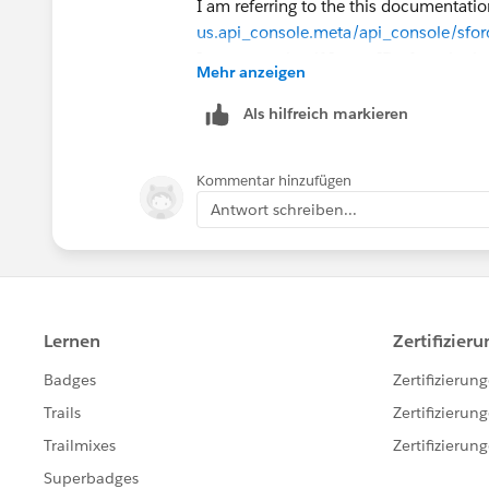
I am referring to the this documentatio
us.api_console.meta/api_console/sfo
It suggests that if I pass ID of a subta
Mehr anzeigen
& not create a new tab. But I am not ab
Refer attached screenshot
Als hilfreich markieren
Kommentar hinzufügen
Antwort schreiben...