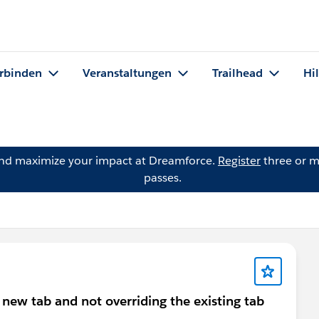
rbinden
Veranstaltungen
Trailhead
Hi
and maximize your impact at Dreamforce.
Register
three or m
passes.
new tab and not overriding the existing tab