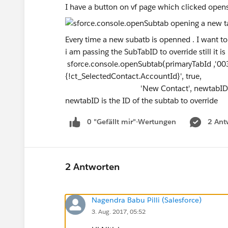
I have a button on vf page which clicked ope
Every time a new subatb is openned . I want to 
i am passing the SubTabID to override still it is 
sforce.console.openSubtab(primaryTabId ,
{!ct_SelectedContact.AccountId}', true,
'New Contact', newtabID, openS
newtabID is the ID of the subtab to override
0 "Gefällt mir"-Wertungen
2 Ant
2 Antworten
Nagendra Babu Pilli (Salesforce)
3. Aug. 2017, 05:52