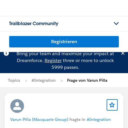
Trailblazer Community
Registrieren
Bring your team and maximize your impact at
Dreamforce.
Register
three or more to unlock
$999 passes.
Topics
#Integration
Frage von Varun Pilla
Varun Pilla (Macquarie Group)
fragte in
#Integration