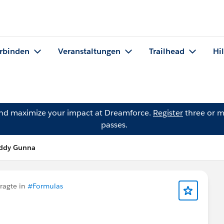
rbinden
Veranstaltungen
Trailhead
Hi
and maximize your impact at Dreamforce.
Register
three or m
passes.
eddy Gunna
ragte in
#Formulas