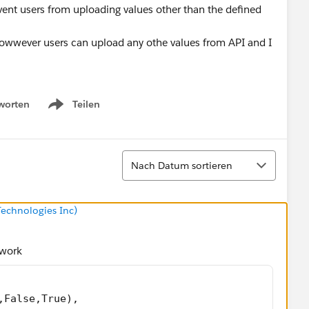
revent users from uploading values other than the defined
howwever users can upload any othe values from API and I
worten
Teilen
Show menu
Sortieren
Nach Datum sortieren
echnologies Inc)
d work
,False,True),