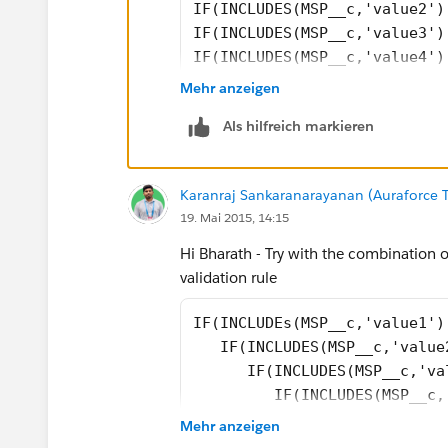
IF(INCLUDES(MSP__c,'value2')
IF(INCLUDES(MSP__c,'value3')
IF(INCLUDES(MSP__c,'value4')
IF(INCLUDES(MSP__c,'value5')
Mehr anzeigen
)
Als hilfreich markieren
Karanraj Sankaranarayanan (Auraforce T
19. Mai 2015, 14:15
Hi Bharath - Try with the combination
validation rule
IF(INCLUDEs(MSP__c,'value1')
   IF(INCLUDES(MSP__c,'value
      IF(INCLUDES(MSP__c,'va
         IF(INCLUDES(MSP__c,
            IF(INCLUDES(MSP_
Mehr anzeigen
         )