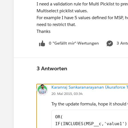
I need a validation rule for Multi Picklist to p
Multiselect picklist values.
For example I have 5 values defined for MSP, 
need to restrict that.
Thanks
0 "Gefällt mir"-Wertungen
3 Ant
3 Antworten
Karanraj Sankaranarayanan (Auraforce T
20. Mai 2015, 03:34
Try the update formula, hope it shoul
OR(
IF(INCLUDES(MSP__c,'value1')