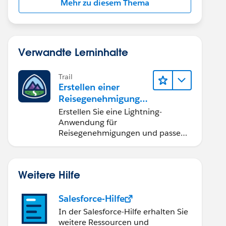
Mehr zu diesem Thema
Verwandte Lerninhalte
Trail
Erstellen einer
Reisegenehmigungsa
nwendung namens
Erstellen Sie eine Lightning-
"Travel Approval"
Anwendung für
Reisegenehmigungen und passen
Sie diese an – nur mit Klicks und
ganz ohne Code.
Weitere Hilfe
Salesforce-Hilfe
In der Salesforce-Hilfe erhalten Sie
weitere Ressourcen und