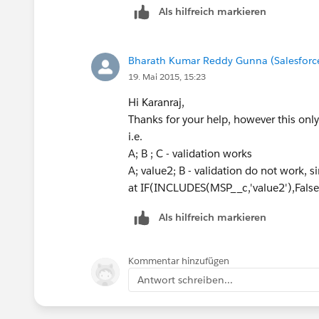
Als hilfreich markieren
       )
    )
)
Bharath Kumar Reddy Gunna (Salesforc
19. Mai 2015, 15:23
Thanks,
Karanraj
Hi Karanraj,
Thanks for your help, however this only
i.e.
A; B ; C - validation works
A; value2; B - validation do not work, 
at IF(INCLUDES(MSP__c,'value2'),False,
Als hilfreich markieren
Kommentar hinzufügen
Antwort schreiben...