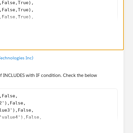
,False,True),
,False,True),
,False,True),
,False,True)
echnologies Inc)
 of INCLUDES with IF condition. Check the below
,False,
2'),False,
lue3'),False,
'value4'),False,
_c,'value5'),False,True)