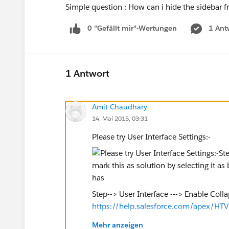
Simple question : How can i hide the sidebar
0 "Gefällt mir"-Wertungen
1 Ant
1 Antwort
Amit Chaudhary
14. Mai 2015, 03:31
Please try User Interface Settings:-
Step--> User Interface ---> Enable Coll
https://help.salesforce.com/apex/H
id=customize_ui_settings.htm&langu
Mehr anzeigen