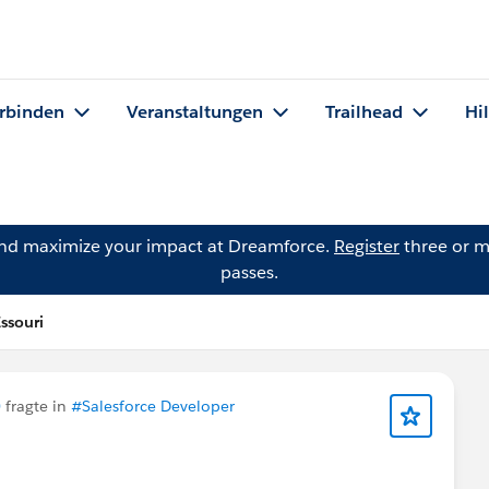
rbinden
Veranstaltungen
Trailhead
Hi
and maximize your impact at Dreamforce.
Register
three or m
passes.
ssouri
)
fragte in
#Salesforce Developer