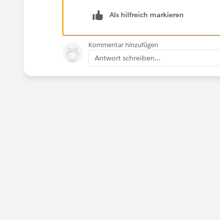
Please mark this as solution by selec
that if anyone has this issue this po
Als hilfreich markieren
Kommentar hinzufügen
Antwort schreiben...