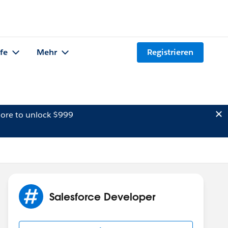
lfe
Mehr
Registrieren
ore to unlock $999
Salesforce Developer