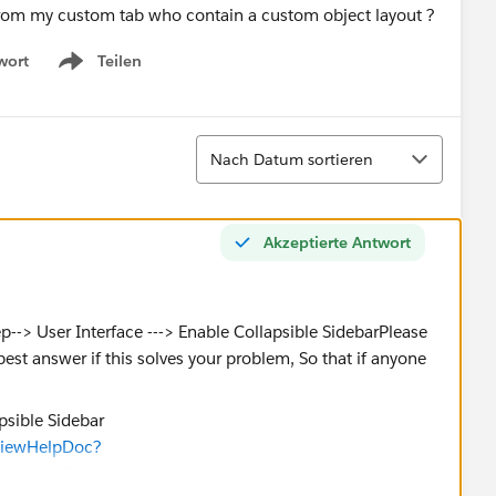
 from my custom tab who contain a custom object layout ?
wort
Teilen
Show menu
Sortieren
Nach Datum sortieren
Akzeptierte Antwort
apsible Sidebar
TViewHelpDoc?
age=en_US