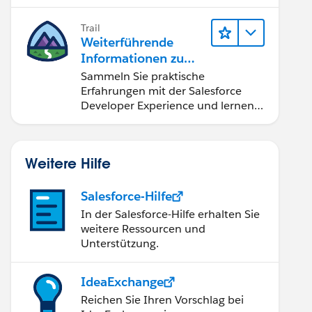
Developer".
Trail
Weiterführende
Informationen zu
Salesforce-
Sammeln Sie praktische
Entwicklungstools
Erfahrungen mit der Salesforce
und -konzepten
Developer Experience und lernen
Sie Apex-Grundlagen.
Weitere Hilfe
Salesforce-Hilfe
In der Salesforce-Hilfe erhalten Sie
weitere Ressourcen und
Unterstützung.
IdeaExchange
Reichen Sie Ihren Vorschlag bei