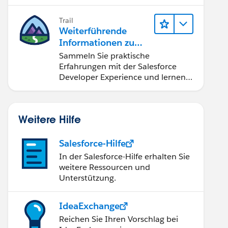
Developer".
Trail
Weiterführende
Informationen zu
Salesforce-
Sammeln Sie praktische
Entwicklungstools
Erfahrungen mit der Salesforce
und -konzepten
Developer Experience und lernen
Sie Apex-Grundlagen.
Weitere Hilfe
Salesforce-Hilfe
In der Salesforce-Hilfe erhalten Sie
weitere Ressourcen und
Unterstützung.
IdeaExchange
Reichen Sie Ihren Vorschlag bei