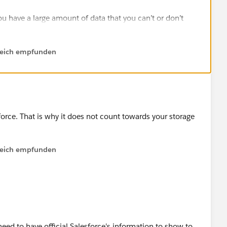
u have a large amount of data that you can’t or don’t
zation, and you only need to use a small amount of data at
lfreich empfunden
sforce. That is why it does not count towards your storage
lfreich empfunden
need to have official Salesforce's information to show to