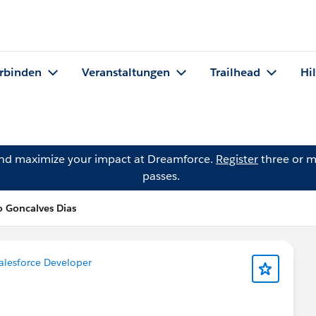
rbinden
Veranstaltungen
Trailhead
Hi
and maximize your impact at Dreamforce.
Register
three or m
passes.
o Goncalves Dias
alesforce Developer