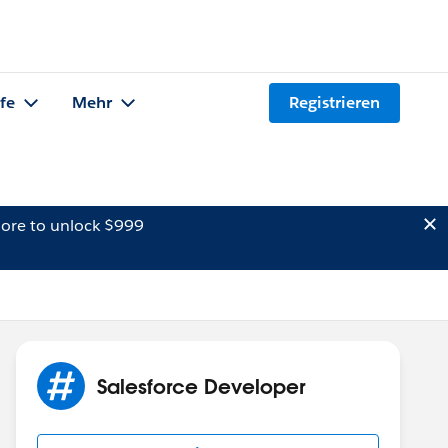
lfe
Mehr
Registrieren
ore to unlock $999
Salesforce Developer