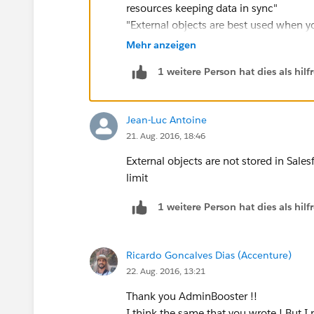
resources keeping data in sync"
"External objects are best used when yo
want to store in your Salesforce organi
Mehr anzeigen
any one time."
1 weitere Person hat dies als hi
Jean-Luc Antoine
21. Aug. 2016, 18:46
External objects are not stored in Sale
limit
1 weitere Person hat dies als hi
Ricardo Goncalves Dias (Accenture)
22. Aug. 2016, 13:21
Thank you AdminBooster !!
I think the same that you wrote ! But I 