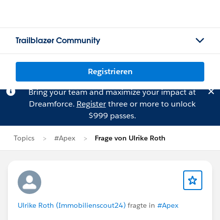
Trailblazer Community
Registrieren
Bring your team and maximize your impact at
Dreamforce.
Register
three or more to unlock
$999 passes.
Topics
#Apex
Frage von Ulrike Roth
Ulrike Roth (Immobilienscout24)
fragte in
#Apex