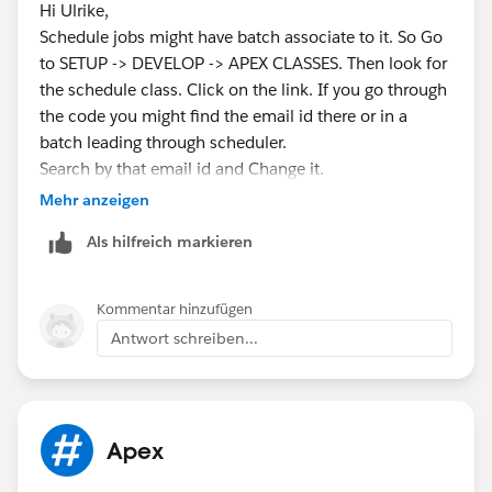
Hi Ulrike,
Schedule jobs might have batch associate to it. So Go
to SETUP -> DEVELOP -> APEX CLASSES. Then look for
the schedule class. Click on the link. If you go through
the code you might find the email id there or in a
batch leading through scheduler.
Search by that email id and Change it.
Hope this helps.
Mehr anzeigen
Regards,
Als hilfreich markieren
CloudSavvyProg
Kommentar hinzufügen
Antwort schreiben...
Apex