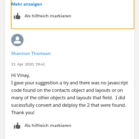
https://help.salesforce.com/articleView?
Mehr anzeigen
id=lcc_javascript_buttons_overview.htm&type=5
Als hilfreich markieren
Hope above information was helpful.
Please mark as Best Answer so that it can help others
in the future.
Thanks,
Vinay Kumar
Shannon Thomson
21. Apr. 2020, 19:41
Hi Vinay,
I gave your suggestion a try and there was no javascript
code found on the contacts object and layouts or on
many of the other objects and layouts that field. I did
sucessfully convert and delploy the 2 that were found.
Thank you!
Als hilfreich markieren