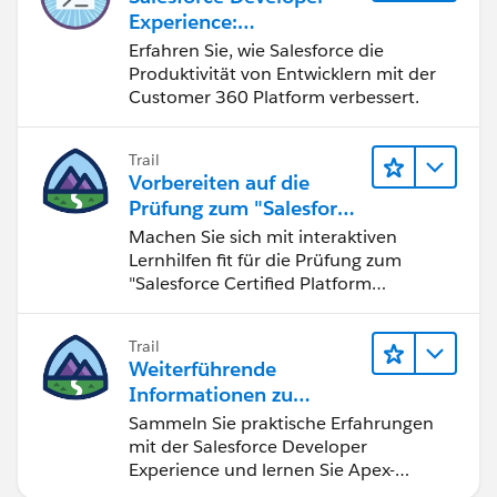
Experience:
Schnelleinstieg
Erfahren Sie, wie Salesforce die
Produktivität von Entwicklern mit der
Customer 360 Platform verbessert.
Trail
Vorbereiten auf die
Prüfung zum "Salesforce
Certified Platform
Machen Sie sich mit interaktiven
Developer"
Lernhilfen fit für die Prüfung zum
"Salesforce Certified Platform
Developer".
Trail
Weiterführende
Informationen zu
Salesforce-
Sammeln Sie praktische Erfahrungen
Entwicklungstools und -
mit der Salesforce Developer
konzepten
Experience und lernen Sie Apex-
Grundlagen.