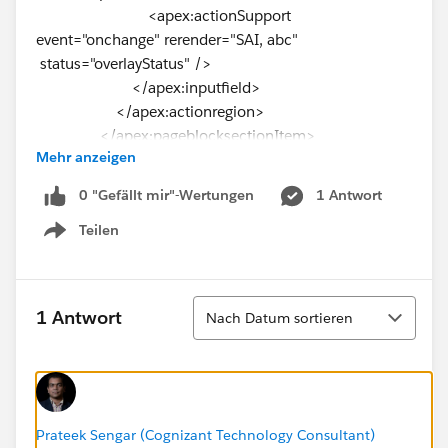
<apex:actionSupport
event="onchange" rerender="SAI, abc"
status="overlayStatus" />
</apex:inputfield>
</apex:actionregion>
</apex:pageblocksectionItem>
Mehr anzeigen
</apex:pageBlockSection>
<apex:outputPanel id="SAI">
0 "Gefällt mir"-Wertungen
1 Antwort
<apex:pageBlockSection title="Special
Teilen
Accommodation Instructions" columns="1"
Show menu
rendered="{!case1.Special_Accommodations__c <>
null}" >
<apex:pageBlockSectionItem >
Sortieren
1 Antwort
Nach Datum sortieren
<apex:outputPanel >
<div class="requiredInput">
<div class="requiredBlock"></div>
<apex:inputtextarea value="
Prateek Sengar (Cognizant Technology Consultant)
{!case1.Special_Accommodation_Instructions__c}"