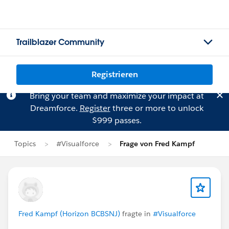
Trailblazer Community
Registrieren
Bring your team and maximize your impact at
Dreamforce.
Register
three or more to unlock
$999 passes.
Topics
#Visualforce
Frage von Fred Kampf
Fred Kampf (Horizon BCBSNJ)
fragte in
#Visualforce