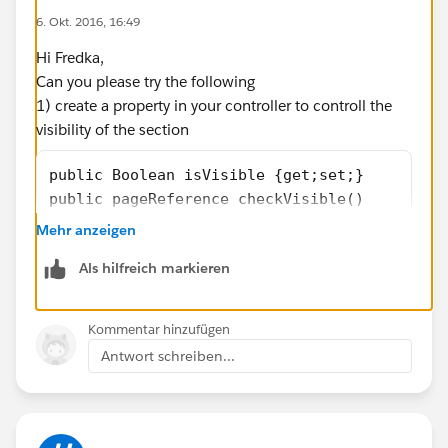
6. Okt. 2016, 16:49
cols="100" rows="5"/>
Hi Fredka,
</div>
Can you please try the following
</apex:outputPanel>
1) create a property in your controller to controll the
</apex:pageBlockSectionItem>
visibility of the section
</apex:pageBlockSection>
</apex:outputpanel>
public Boolean isVisible {get;set;}
public pageReference checkVisible()
{
Mehr anzeigen
  if(case1.Special_Accomodation_Instructions
Als hilfreich markieren
 {
    isVisible = true;
 }
Kommentar hinzufügen
}
Antwort schreiben...
2) Update your VF page to use this property