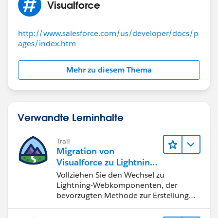
Visualforce
<apex:pageBlockSectionItem >
                    <apex:outputLabel value=
                    <apex:actionregion >    
http://www.salesforce.com/us/developer/docs/p
                        <apex:inputfield val
ages/index.htm
                            <apex:actionSupp
                        </apex:inputfield>
Mehr zu diesem Thema
                    </apex:actionregion>
                </apex:pageblocksectionItem>
            </apex:pageBlockSection>
             <apex:outputPanel id="SAI">
Verwandte Lerninhalte
           <apex:pageBlockSection title="Spe
             <apex:pageBlockSectionItem >
Trail
                    <apex:outputPanel >
Migration von
                        <div class="required
Visualforce zu Lightning-
                            <div class="requ
Webkomponenten
Vollziehen Sie den Wechsel zu
                            <apex:inputtexta
Lightning-Webkomponenten, der
                                cols="100" r
bevorzugten Methode zur Erstellung
                        </div>
von Benutzeroberflächen mit
                    </apex:outputPanel>
Salesforce.