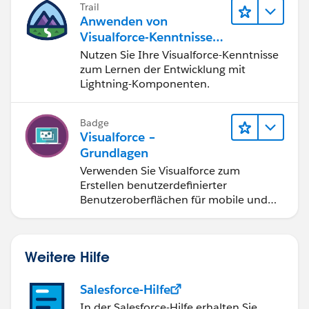
Trail
                </apex:pageBlockSectionItem>
Anwenden von
            </apex:pageBlockSection>
Visualforce-Kenntnissen
            </apex:outputpanel>
auf Lightning-
Nutzen Sie Ihre Visualforce-Kenntnisse
Komponenten
zum Lernen der Entwicklung mit
Lightning-Komponenten.
Badge
Visualforce –
Grundlagen
Verwenden Sie Visualforce zum
Erstellen benutzerdefinierter
Benutzeroberflächen für mobile und
Web-Anwendungen.
Weitere Hilfe
Salesforce-Hilfe
In der Salesforce-Hilfe erhalten Sie