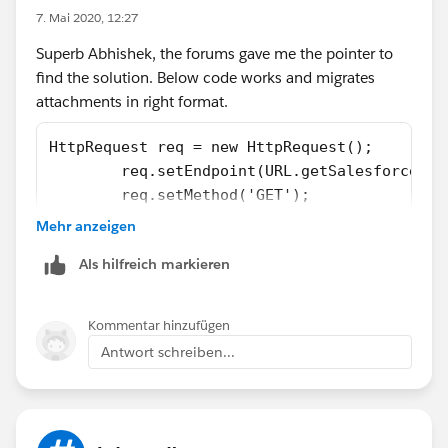
7. Mai 2020, 12:27
Superb Abhishek, the forums gave me the pointer to
find the solution. Below code works and migrates
attachments in right format.
HttpRequest req = new HttpRequest();
	req.setEndpoint(URL.getSalesforceBa
	req.setMethod('GET');
	req.setHeader('Authorization', 'OAu
Mehr anzeigen
	req.setHeader('Content-Type', 'appli
Als hilfreich markieren
	HttpResponse res = h.send(req);
	contentVersion cv = new contentVersi
	cv.FirstPublishLocationId = '5002aik
Kommentar hinzufügen
	cv.Title = 'Solution pdf';
Antwort schreiben...
	cv.PathOnClient = 'Solution.pdf';
	cv.VersionData = res.getBodyAsBlob(
	insert cv;