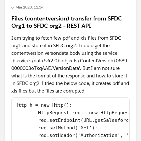
6. Mai 2020, 11:34
Files (contentversion) transfer from SFDC
Org1 to SFDC org2 - REST API
I am trying to fetch few pdf and xls files from SFDC
org1 and store it in SFDC org2. I could get the
contentversion versondata body using the service
'/services/data/v42.0/sobjects/ContentVersion/0689
0000003oTkqAAE/VersionData'. But I am not sure
what is the format of the response and how to store it
in SFDC org2. I tried the below code, it creates pdf and
xls files but the files are corrupted.
Http h = new Http();
	HttpRequest req = new HttpRequest();
	req.setEndpoint(URL.getSalesforceBa
	req.setMethod('GET');
	req.setHeader('Authorization', 'OAu