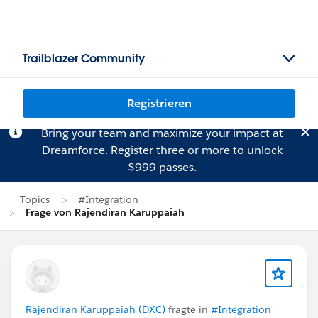
Trailblazer Community
Registrieren
Bring your team and maximize your impact at
Dreamforce.
Register
three or more to unlock
$999 passes.
Topics
#Integration
Frage von Rajendiran Karuppaiah
Rajendiran Karuppaiah (DXC)
fragte in
#Integration