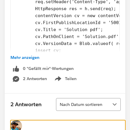
	req.setHeader('Content-Type', 'appli
	HttpResponse res = h.send(req);
	contentVersion cv = new contentVersi
	cv.FirstPublishLocationId = '5002aik
	cv.Title = 'Solution pdf';
	cv.PathOnClient = 'Solution.pdf';
	cv.VersionData = Blob.valueof( res.g
	insert cv;
Mehr anzeigen
0 "Gefällt mir"-Wertungen
2 Antworten
Teilen
Show menu
Sortieren
2 Antworten
Nach Datum sortieren