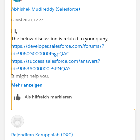
Abhishek Mudireddy (Salesforce)
6. Mai 2020, 12:27
Hi,
The below discussion is related to your query,
https://developer.salesforce.com/forums/?
id=9060G000000I5gpQAC
https://success.salesforce.com/answers?
id=9063A000000e5PNQAY
It might help you.
Thanks.
Mehr anzeigen
Als hilfreich markieren
Rajendiran Karuppaiah (DXC)