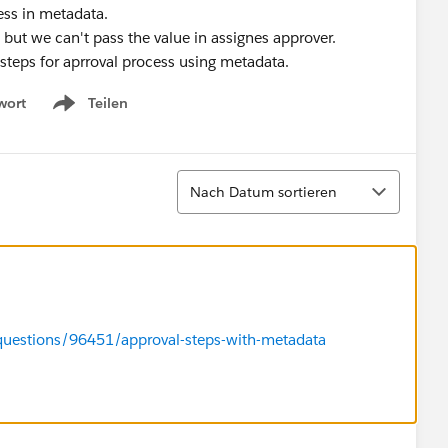
ess in metadata.
 but we can't pass the value in assignes approver.
 steps for aprroval process using metadata.
wort
Teilen
Show menu
Sortieren
Nach Datum sortieren
questions/96451/approval-steps-with-metadata