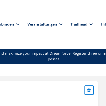
rbinden
Veranstaltungen
Trailhead
Hi
and maximize your impact at Dreamforce.
Register
three or m
passes.