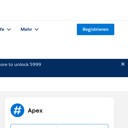
lfe
Mehr
Registrieren
ore to unlock $999
Apex