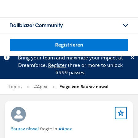
Trailblazer Community
Registrieren
Bring your team and maximize your impact at
Dreamforce.
Register
three or more to unlock
$999 passes.
Topics
#Apex
Frage von Saurav nirwal
Saurav nirwal
fragte in
#Apex