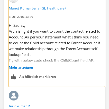
Manoj Kumar Jena (GE Healthcare)
8. Juli 2015, 13:44
Hi Saurav,
Arun is right if you want to count the contact related to
Account .As per your statement what I think you need
to count the Child account related to Parent Account if
we make relationship through the ParentAccount self
lookup field .
Try with below code check the ChildCount field API
name and the ParentAccount also .If you have created
Mehr anzeigen
any custom field for lookup then chage with ParentId .
Als hilfreich markieren
Trigger ChildCount on  Account( after Insert
      List<Account> accListToUpdate=new List
     Set<Id> parentAccountId=new Set<Id>();
Arunkumar R
   if (Trigger.isInsert || Trigger.isUpdate 