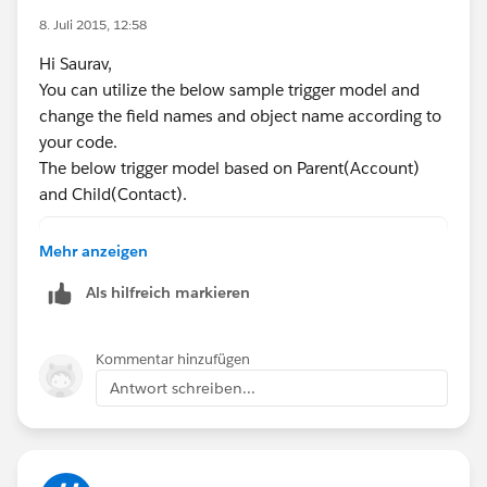
        for(Account acc :Trigger.new){
8. Juli 2015, 12:58
         if(acc.ParentId != null)
Hi Saurav,
          parentAccountId.add(acc.ParentId);
You can utilize the below sample trigger model and
        }
change the field names and object name according to
    }if(Trigger.isDelete){
your code.
        for(Account acc :Trigger.old){
The below trigger model based on Parent(Account)
         if(acc.ParentId != null)
and Child(Contact).
          parentAccountId.add(acc.ParentId);
        }
trigger TotalTrigger on Contact (after inser
    }
Mehr anzeigen
    Set<Id> accountIds = new Set<Id>();
     for(AggregateResult res : [SELECT count
Als hilfreich markieren
    for(contact c: Trigger.isDelete? Trigger
          accListToUpdate.add(new Account(Id
        if(c.AccountId != null)
    }
        {
    try{
Kommentar hinzufügen
            accountIds.add(c.AccountId);
      update accListToUpdate;
Antwort schreiben...
        }
    }catch(DmlException de){
    }
      System.debug(de);
    List<AggregateResult> summaryAggregateRe
    }
    List<Account> accList = new List<Account
}