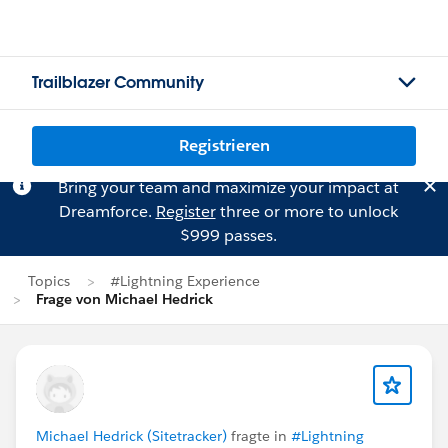
Trailblazer Community
Registrieren
Bring your team and maximize your impact at
Dreamforce.
Register
three or more to unlock
$999 passes.
Topics
#Lightning Experience
Frage von Michael Hedrick
Michael Hedrick (Sitetracker)
fragte in
#Lightning