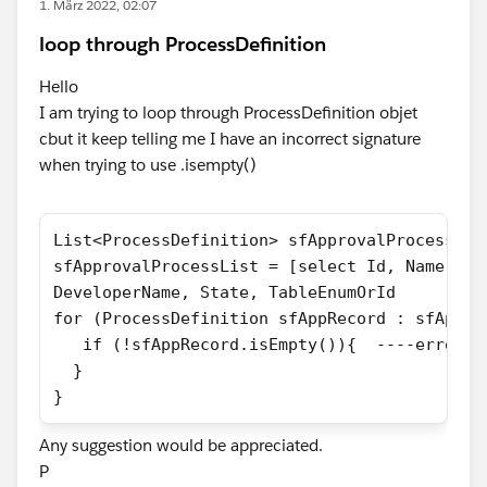
1. März 2022, 02:07
loop through ProcessDefinition
Hello
I am trying to loop through ProcessDefinition objet
cbut it keep telling me I have an incorrect signature
when trying to use .isempty()
List<ProcessDefinition> sfApprovalProcessLis
sfApprovalProcessList = [select Id, Name, 
DeveloperName, State, TableEnumOrId         
for (ProcessDefinition sfAppRecord : sfAppro
   if (!sfAppRecord.isEmpty()){  ----error h
  }
}
Any suggestion would be appreciated.
P