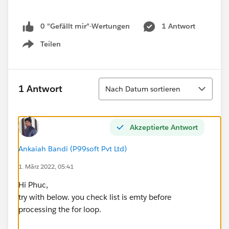
0 "Gefällt mir"-Wertungen
1 Antwort
Teilen
Show menu
Sortieren
1 Antwort
Nach Datum sortieren
Akzeptierte Antwort
Ankaiah Bandi (P99soft Pvt Ltd)
1. März 2022, 05:41
Hi Phuc,
try with below. you check list is emty before
processing the for loop.