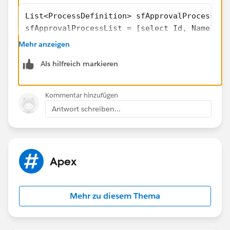
List<ProcessDefinition> sfApprovalProcessLis
sfApprovalProcessList = [select Id, Name, 
DeveloperName, State, TableEnumOrId    FROM 
Mehr anzeigen
   if (!sfAppRecord.isEmpty()){
Als hilfreich markieren
for (ProcessDefinition sfAppRecord : sfAppro
         sfApprovalProcessMap.put(sfAppRecor
  }
Kommentar hinzufügen
}
Antwort schreiben...
If this helps, Please mark it as best answer.
Thanks!!
Apex
Mehr zu diesem Thema