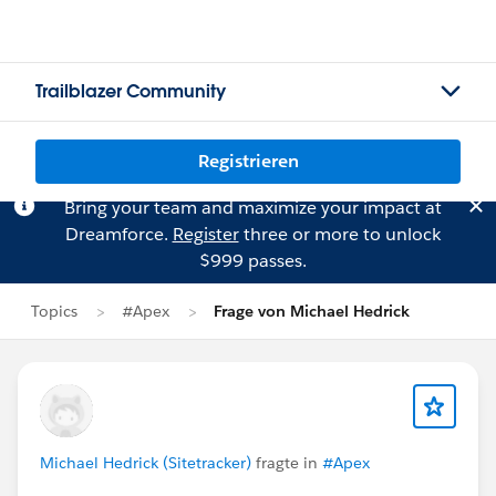
Trailblazer Community
Registrieren
Bring your team and maximize your impact at
Dreamforce.
Register
three or more to unlock
$999 passes.
Topics
#Apex
Frage von Michael Hedrick
Michael Hedrick (Sitetracker)
fragte in
#Apex