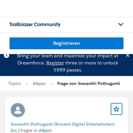
Trailblazer Community
Registrieren
Bring your team and maximize your impact at
Dreamforce.
Register
three or more to unlock
$999 passes.
Topics
#Apex
Frage von Sravanthi Pothuganti
Sravanthi Pothuganti (Konami Digital Entertainment
Inc.)
fragte in
#Apex