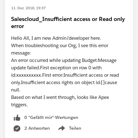
11. Dez. 2018, 19:37
Salescloud_Insufficient access or Read only
error
Hello All, I am new Admin/developer here.
When troubleshooting our Org, I see this error
message:
An error occurred while updating Budget:Message
update failed.First exception on row 0 with
id:xxxxxxxxxx.First error:Insufficient access or read
only.Insufficient access rights on object id:[]cause
null.
Based on what I went through, looks like Apex
triggers.
0 "Gefällt mir"-Wertungen
2 Antworten
Teilen
Show menu