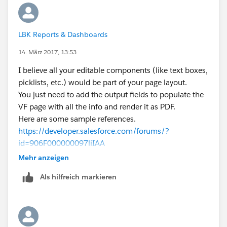
LBK Reports & Dashboards
14. März 2017, 13:53
I believe all your editable components (like text boxes,
picklists, etc.) would be part of your page layout.
You just need to add the output fields to populate the
VF page with all the info and render it as PDF.
Here are some sample references.
https://developer.salesforce.com/forums/?
id=906F000000097liIAA
https://www.interactiveties.com/blog/2015/render-
Mehr anzeigen
visualforce-pdf.php
Als hilfreich markieren