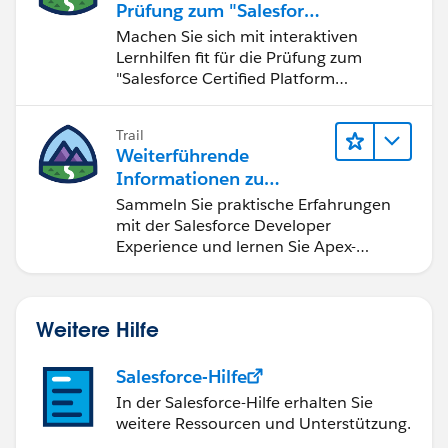
Prüfung zum "Salesforce
Certified Platform
Machen Sie sich mit interaktiven
Developer"
Lernhilfen fit für die Prüfung zum
"Salesforce Certified Platform
Developer".
Trail
Weiterführende
Informationen zu
Salesforce-
Sammeln Sie praktische Erfahrungen
Entwicklungstools und -
mit der Salesforce Developer
konzepten
Experience und lernen Sie Apex-
Grundlagen.
Weitere Hilfe
Salesforce-Hilfe
In der Salesforce-Hilfe erhalten Sie
weitere Ressourcen und Unterstützung.