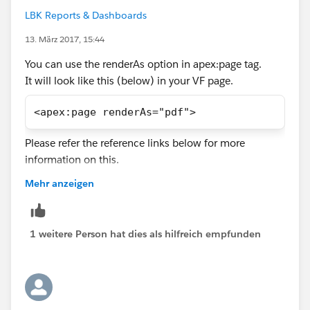
LBK Reports & Dashboards
13. März 2017, 15:44
You can use the renderAs option in apex:page tag.
It will look like this (below) in your VF page.
<apex:page renderAs="pdf">
Please refer the reference links below for more
information on this.
https://help.salesforce.com/articleView?
Mehr anzeigen
id=000004706&type=1
https://developer.salesforce.com/docs/atlas.en-
us.pages.meta/pages/pages_quick_start_renderas_pd
1 weitere Person hat dies als hilfreich empfunden
f.htm
Let me know if this helps.