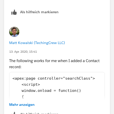
Als hilfreich markieren
Matt Kowalski (TechingCrew LLC)
13. Apr. 2020, 15:41
The following works for me when I added a Contact
record:
<apex:page controller="searchClass">
    <script>
    window.onload = function()
    {
        some();
Mehr anzeigen
        }