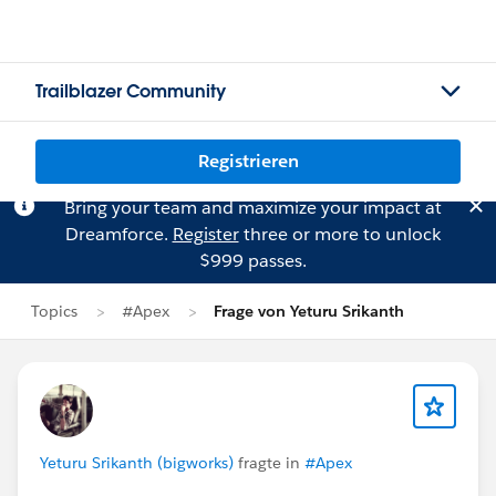
Trailblazer Community
Registrieren
Bring your team and maximize your impact at
Dreamforce.
Register
three or more to unlock
$999 passes.
Topics
#Apex
Frage von Yeturu Srikanth
Yeturu Srikanth (bigworks)
fragte in
#Apex