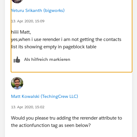
public List<Contact> Listcontacts {get;set;}
Yeturu Srikanth (bigworks)
public searchClass()
13. Apr. 2020, 15:09
{
hiiii Matt,
Listcontacts = new List<Contact>();
yes,when i use rerender i am not getting the contacts
}
list its showing empty in pageblock table
public void searchContact()
Als hilfreich markieren
{
Listcontacts = [ SELECT Name from Contact];
System.debug('aaaaaaaaaaaaaaaaaaaaa'+Listcontacts)
Matt Kowalski (TechingCrew LLC)
;
13. Apr. 2020, 15:02
}
Would you please tru adding the rerender attribute to
}
the actionfunction tag as seen below?