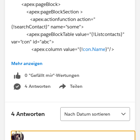
<apex:pageBlock>
<apex:pageBlockSection >
<apex:actionfunction action="
{!searchContact}" name="some">
<apex:pageBlockTable value="{!Listcontacts}"
var="con" id="abc">
<apex:column value="{!
con.Name
}"/>
Mehr anzeigen
</apex:pageBlockTable>
</apex:actionfunction>
0 "Gefällt mir"-Wertungen
</apex:pageBlockSection>
4 Antworten
Teilen
</apex:pageBlock>
Show menu
</apex:form>
</apex:page>
apex class :
Sortieren
4 Antworten
Nach Datum sortieren
public class searchClass
{
public List<Contact> result{get;set;}