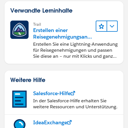
Verwandte Lerninhalte
Trail
Erstellen einer
Reisegenehmigungsanw
endung namens "Travel
Erstellen Sie eine Lightning-Anwendung
Approval"
für Reisegenehmigungen und passen
Sie diese an – nur mit Klicks und ganz
ohne Code.
Weitere Hilfe
Salesforce-Hilfe
In der Salesforce-Hilfe erhalten Sie
weitere Ressourcen und Unterstützung.
IdeaExchange