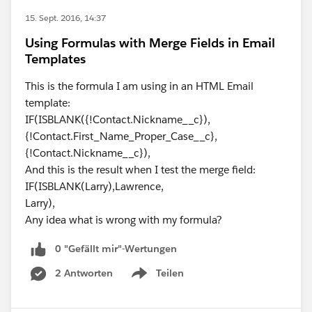
15. Sept. 2016, 14:37
Using Formulas with Merge Fields in Email
Templates
This is the formula I am using in an HTML Email
template:
IF(ISBLANK({!Contact.Nickname__c}),
{!Contact.First_Name_Proper_Case__c},
{!Contact.Nickname__c}),
And this is the result when I test the merge field:
IF(ISBLANK(Larry),Lawrence,
Larry),
Any idea what is wrong with my formula?
0 "Gefällt mir"-Wertungen
2 Antworten
Teilen
Show menu