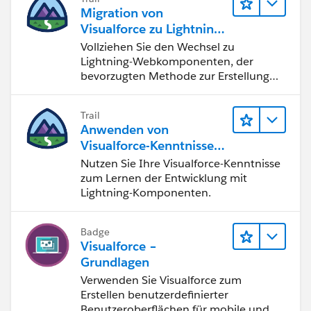
   return options;
Migration von
}
Visualforce zu Lightning-
public pagereference show (){
Webkomponenten
Vollziehen Sie den Wechsel zu
usa = [select id,name form user where Group_
Lightning-Webkomponenten, der
return null ;
bevorzugten Methode zur Erstellung
}
von Benutzeroberflächen mit
}
Salesforce.
Trail
Anwenden von
Use thiscode and any issue ask me ,
Visualforce-Kenntnissen
Regards,
auf Lightning-
Nutzen Sie Ihre Visualforce-Kenntnisse
Harish.R
Komponenten
zum Lernen der Entwicklung mit
Lightning-Komponenten.
Badge
Visualforce –
Grundlagen
Verwenden Sie Visualforce zum
Erstellen benutzerdefinierter
Benutzeroberflächen für mobile und