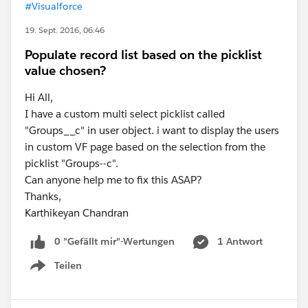
#Visualforce
19. Sept. 2016, 06:46
Populate record list based on the picklist
value chosen?
Hi All,
I have a custom multi select picklist called
"Groups__c" in user object. i want to display the users
in custom VF page based on the selection from the
picklist "Groups--c".
Can anyone help me to fix this ASAP?
Thanks,
Karthikeyan Chandran
0 "Gefällt mir"-Wertungen
1 Antwort
Teilen
Show menu