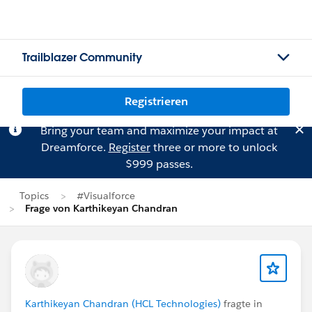
Trailblazer Community
Registrieren
Bring your team and maximize your impact at
Dreamforce.
Register
three or more to unlock
$999 passes.
Topics
#Visualforce
Frage von Karthikeyan Chandran
Karthikeyan Chandran (HCL Technologies)
fragte in