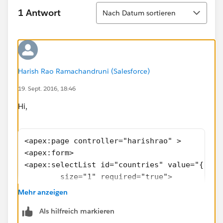
Sortieren
1 Antwort
Nach Datum sortieren
Harish Rao Ramachandruni (Salesforce)
19. Sept. 2016, 18:46
Hi,
<apex:page controller="harishrao" >
<apex:form>
<apex:selectList id="countries" value="{!Gro
        size="1" required="true">
 <apex:selectOptions value="{!countries}"/>
Mehr anzeigen
</apex:selectList>
Als hilfreich markieren
<apex:commoundbutton value="show" action = "