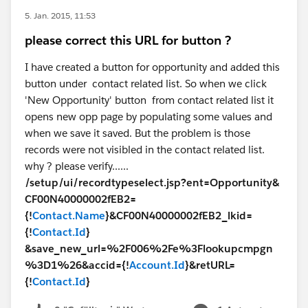
5. Jan. 2015, 11:53
please correct this URL for button ?
I have created a button for opportunity and added this
button under contact related list. So when we click
'New Opportunity' button from contact related list it
opens new opp page by populating some values and
when we save it saved. But the problem is those
records were not visibled in the contact related list.
why ? please verify......
/setup/ui/recordtypeselect.jsp?ent=Opportunity&
CF00N40000002fEB2=
{!
Contact.Name
}&CF00N40000002fEB2_lkid=
{!
Contact.Id
}
&save_new_url=%2F006%2Fe%3Flookupcmpgn
%3D1%26&accid={!
Account.Id
}&retURL=
{!
Contact.Id
}