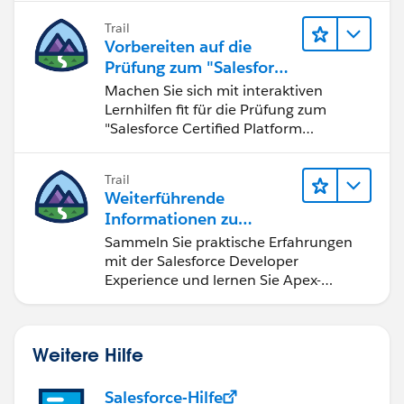
Trail
Vorbereiten auf die
Prüfung zum "Salesforce
Certified Platform
Machen Sie sich mit interaktiven
Developer"
Lernhilfen fit für die Prüfung zum
"Salesforce Certified Platform
Developer".
Trail
Weiterführende
Informationen zu
Salesforce-
Sammeln Sie praktische Erfahrungen
Entwicklungstools und -
mit der Salesforce Developer
konzepten
Experience und lernen Sie Apex-
Grundlagen.
Weitere Hilfe
Salesforce-Hilfe