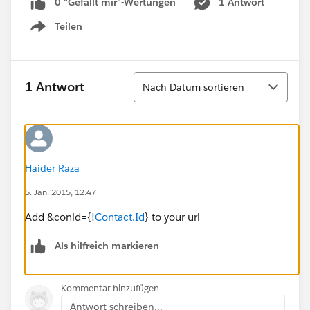
0 "Gefällt mir"-Wertungen
1 Antwort
Teilen
Show menu
Sortieren
1 Antwort
Nach Datum sortieren
Haider Raza
5. Jan. 2015, 12:47
Add &conid={!
Contact.Id
} to your url
Als hilfreich markieren
Kommentar hinzufügen
Antwort schreiben...