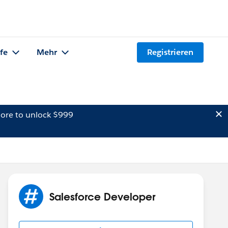
lfe
Mehr
Registrieren
ore to unlock $999
Salesforce Developer