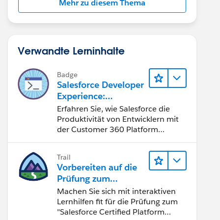
Mehr zu diesem Thema
Verwandte Lerninhalte
Badge
Salesforce Developer
Experience:
Schnelleinstieg
Erfahren Sie, wie Salesforce die
Produktivität von Entwicklern mit
der Customer 360 Platform
verbessert.
Trail
Vorbereiten auf die
Prüfung zum
"Salesforce Certified
Machen Sie sich mit interaktiven
Platform Developer"
 == [RoleId2]), False, True)
Lernhilfen fit für die Prüfung zum
"Salesforce Certified Platform