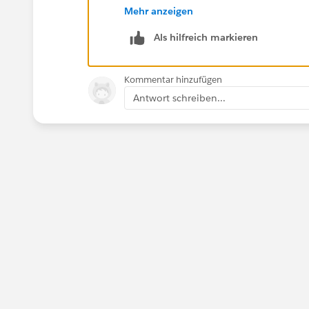
Thanks
Mehr anzeigen
AR
If you found the reply useful that help
Als hilfreich markieren
answer.
Kommentar hinzufügen
Antwort schreiben...