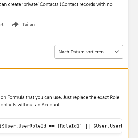
 can create ‘private’ Contacts (Contact records with no
rt
Teilen
Show menu
Sortieren
Nach Datum sortieren
tion Formula that you can use. Just replace the exact Role
 contacts without an Account.
($User.UserRoleId == [RoleId1] || $User.UserRoleId