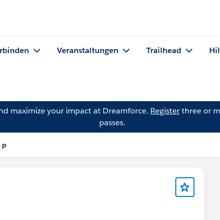
rbinden
Veranstaltungen
Trailhead
Hi
and maximize your impact at Dreamforce.
Register
three or m
passes.
 p