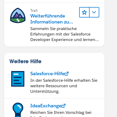
Developer".
Trail
Weiterführende
Informationen zu
Salesforce-
Sammeln Sie praktische
Entwicklungstools
Erfahrungen mit der Salesforce
und -konzepten
Developer Experience und lernen
Sie Apex-Grundlagen.
Weitere Hilfe
Salesforce-Hilfe
In der Salesforce-Hilfe erhalten Sie
weitere Ressourcen und
Unterstützung.
IdeaExchange
Reichen Sie Ihren Vorschlag bei