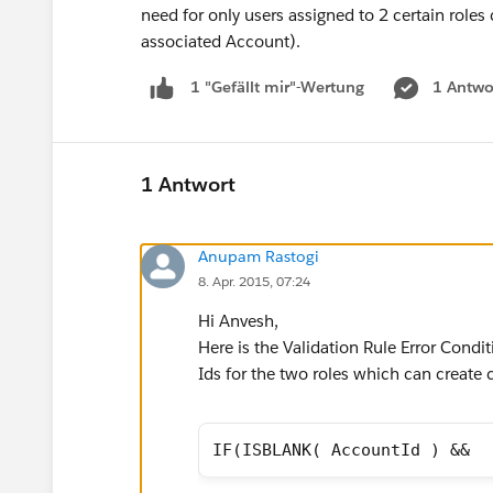
need for only users assigned to 2 certain roles
associated Account).
1 Antwo
1 "Gefällt mir"-Wertung
1 Antwort
Anupam Rastogi
8. Apr. 2015, 07:24
Hi Anvesh,
Here is the Validation Rule Error Condi
Ids for the two roles which can create
IF(ISBLANK( AccountId ) &&  