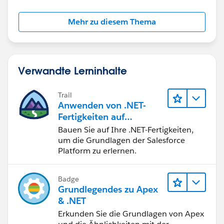
sObject[] array=new sObject[1];
arra[0]=task;
Mehr zu diesem Thema
sfService.Create(array);
it works fine for me.
but,
When using partner.wsdl i am getting "SoapClient"
Verwandte Lerninhalte
class and its Create methods takes more parameters
like,
Trail
soapClient.create(sessionHeader, options, new
Anwenden von .NET-
AssignmentRuleHeader(), new MruHeader(), new
Fertigkeiten auf
AllowFieldTruncationHeader(),
Salesforce
Bauen Sie auf Ihre .NET-Fertigkeiten,
new DisableFeedTrackingHeader(), new
um die Grundlagen der Salesforce
StreamingEnabledHeader(), new AllOrNoneHeader(),
Platform zu erlernen.
new LocaleOptions(),
new DebuggingHeader(), Version, new
Badge
EmailHeader(),
array ,
out info, out saveResult);
Grundlegendes zu Apex
In this method call "array" is Task object.
& .NET
Erkunden Sie die Grundlagen von Apex