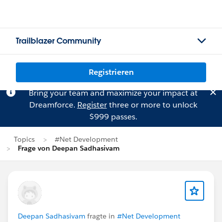
Trailblazer Community
Registrieren
Bring your team and maximize your impact at
Dreamforce.
Register
three or more to unlock
$999 passes.
Topics
#Net Development
Frage von Deepan Sadhasivam
Deepan Sadhasivam
fragte in
#Net Development