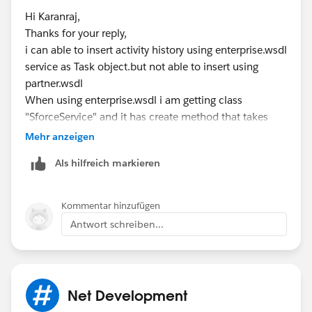
Hi Karanraj,
Thanks for your reply,
i can able to insert activity history using enterprise.wsdl
service as Task object.but not able to insert using
partner.wsdl
When using enterprise.wsdl i am getting class
"SforceService" and it has create method that takes
single parameter(sObject type of array), so i create
Mehr anzeigen
object for Task class and i can able to insert record
Als hilfreich markieren
using salesforce record id in Task object.
e:g
SforceService sfService = new SforceService();
Kommentar hinzufügen
Task task=new Task();
Antwort schreiben...
task.WhatId="record id";
task.description="test";
.
.
Net Development
.