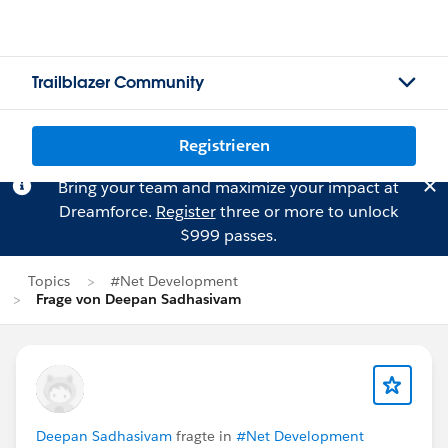
Trailblazer Community
Registrieren
Bring your team and maximize your impact at
Dreamforce.
Register
three or more to unlock
$999 passes.
Topics
#Net Development
Frage von Deepan Sadhasivam
Deepan Sadhasivam
fragte in
#Net Development