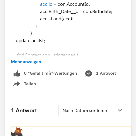
acc.id
= con.AccountId;
acc.Birth_Date__c = con.Birthdate;
acclst.add(acc);
}
}
update acclst;
for(Contact con : trigger.new)
Mehr anzeigen
{
if(con.Birthdate != null)
0 "Gefällt mir"-Wertungen
1 Antwort
{
Teilen
Account acc = new Account();
Show menu
acc.id
= con.AccountId;
acc.Birth_Date__c = con.Birthdate;
acclst.add(acc);
Sortieren
1 Antwort
Nach Datum sortieren
}
}
}