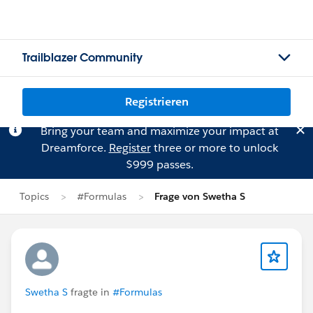
Trailblazer Community
Registrieren
Bring your team and maximize your impact at
Dreamforce.
Register
three or more to unlock
$999 passes.
Topics
#Formulas
Frage von Swetha S
Swetha S
fragte in
#Formulas