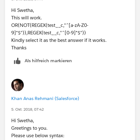
Hi Swetha,
This will work.
OR(NOT(REGEX(test__c,"^[a-zA-Z0-
9]*$")),REGEX(test__c,"^[0-9]*$"))
Kindly select it as the best answer if it works.
Thanks
Als hilfreich markieren
Khan Anas Rehmani (Salesforce)
5. Okt. 2018, 07:42
Hi Swetha,
Greetings to you.
Please use below syntax: