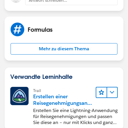
Antwort schreiben...
Formulas
Mehr zu diesem Thema
Verwandte Lerninhalte
Trail
Erstellen einer
Reisegenehmigungsanw
endung namens "Travel
Erstellen Sie eine Lightning-Anwendung
Approval"
für Reisegenehmigungen und passen
Sie diese an – nur mit Klicks und ganz