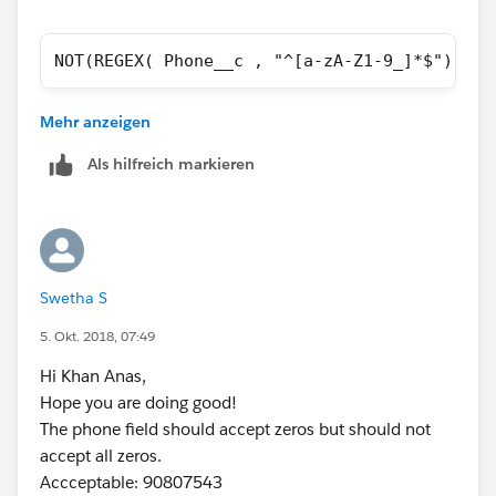
NOT(REGEX( Phone__c , "^[a-zA-Z1-9_]*$"))
I hope it helps you.
Mehr anzeigen
Kindly let me know if it helps you and close your
query by marking it as solved so that it can help
Als hilfreich markieren
others in
future
.
Thanks and Regards,
Khan Anas
Swetha S
5. Okt. 2018, 07:49
Hi Khan Anas,
Hope you are doing good!
The phone field should accept zeros but should not
accept all zeros.
Accceptable: 90807543