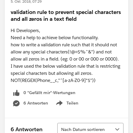
5. Okt. 2018, 07:29
validation rule to prevent special characters
and all zeros in a text field
Hi Developers,
Need a help to achieve below functionality.
how to write a validation rule such that it should not
allow any special characters(!@⌗$%^&*) and not
allow all zeros in a field. (eg: 0 or 00 or 000 or 0000).
I have used the below validation rule that is restricting
special characters but allowing all zeros.
NOT(REGEX(Phone__c,"^[a-zA-Z0-9]*$"))
0 "Gefällt mir"-Wertungen
6 Antworten
Teilen
Show menu
Sortieren
6 Antworten
Nach Datum sortieren