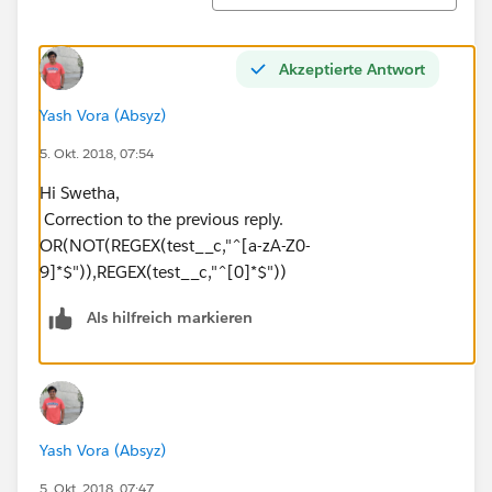
Akzeptierte Antwort
Yash Vora (Absyz)
5. Okt. 2018, 07:54
Hi Swetha,
Correction to the previous reply.
OR(NOT(REGEX(test__c,"^[a-zA-Z0-
9]*$")),REGEX(test__c,"^[0]*$"))
Als hilfreich markieren
Yash Vora (Absyz)
5. Okt. 2018, 07:47