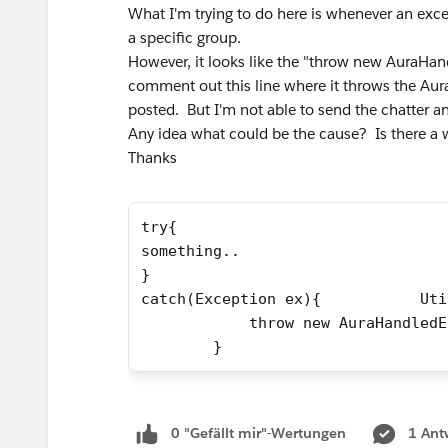
What I'm trying to do here is whenever an exce
a specific group.
However, it looks like the "throw new AuraHand
comment out this line where it throws the Aur
posted. But I'm not able to send the chatter a
Any idea what could be the cause? Is there a 
Thanks
try{
something..
}
catch(Exception ex){           Uti
            throw new AuraHandledE
        }
0 "Gefällt mir"-Wertungen
1 Ant