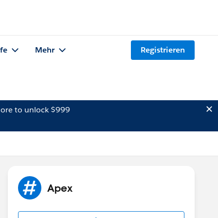
lfe
Mehr
Registrieren
ore to unlock $999
Apex