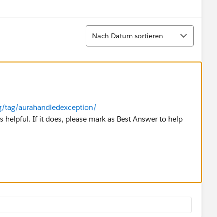
Sortieren
Nach Datum sortieren
g/tag/aurahandledexception/
s helpful. If it does, please mark as Best Answer to help