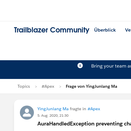
Trailblazer Community
Überblick
Ve
Bring your team 
Topics
#Apex
Frage von YingJunlang Ma
YingJunlang Ma
fragte in
#Apex
5. Aug. 2020, 21:30
AuraHandledException preventing cha