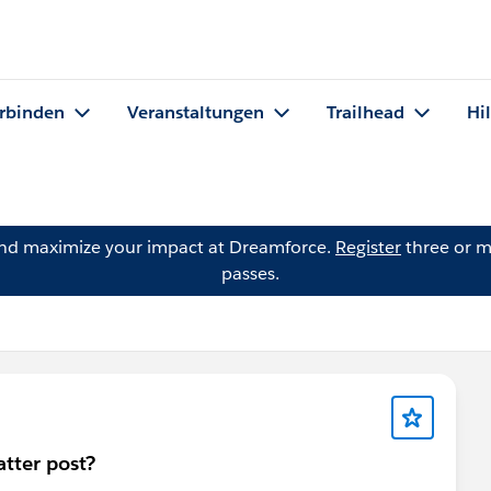
rbinden
Veranstaltungen
Trailhead
Hi
and maximize your impact at Dreamforce.
Register
three or m
passes.
tter post?