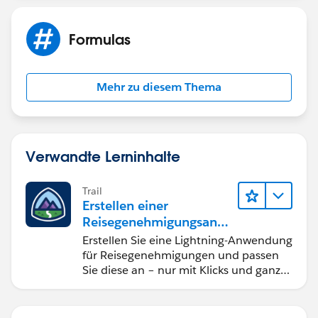
Click next and save the field.
Your field will automaticaly populate the value from
Formulas
the matched field on the lookup object.
Mehr zu diesem Thema
Verwandte Lerninhalte
Trail
Erstellen einer
Reisegenehmigungsanw
endung namens "Travel
Erstellen Sie eine Lightning-Anwendung
Approval"
für Reisegenehmigungen und passen
Sie diese an – nur mit Klicks und ganz
ohne Code.