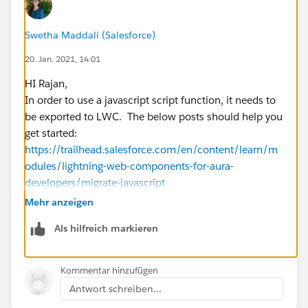
+ "&CF00N300000067piH="+opptyName +
"&CF00N300000067piH_lkid="+opptyId+"
Swetha Maddali (Salesforce)
&CF00N300000067piD_lkid="+ownerId
20. Jan. 2021, 14:01
+"&CF00N300000067piD="+ owner+
"&retURL=/"+opptyId+"&00N30000008ROOI="+dbaN
HI Rajan,
ame;
In order to use a javascript script function, it needs to
top.location.replace(url) ;
be exported to LWC. The below posts should help you
get started:
https://trailhead.salesforce.com/en/content/learn/m
odules/lightning-web-components-for-aura-
developers/migrate-javascript
https://developer.salesforce.com/docs/component-
Mehr anzeigen
library/documentation/en/lwc/lwc.migrate_javascript
Als hilfreich markieren
https://salesforce.stackexchange.com/questions/317
576/how-do-i-actually-use-an-imported-js-script-in-
my-lwc
Kommentar hinzufügen
If this information helps, please mark the answer as
Antwort schreiben...
best.Thank you