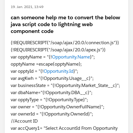
19. Jan. 2021, 13:49
can someone help me to convert the below
java script code to lightning web
component code
{!REQUIRESCRIPT("/soap/ajax/20.0/connection.js")}
{!REQUIRESCRIPT("/soap/ajax/20.0/apex.js")}
var opptyName = "{!
Opportunity.Name
}";
opptyName =escape(opptyName);
var opptyId = "{!
Opportunity.Id
}";
var avgKwh = "{!Opportunity.Usage__c}";
var businessState = "{!Opportunity.Market_State__c}";
var dbaName="{!Opportunity.DBA__c}";
var opptyType = "{!Opportunity.Type}";
var owner = "{!Opportunity.OwnerFullName}";
var ownerId = "{!Opportunity.OwnerId}";
//Account ID
var accQuery1= "Select AccountId From Opportunity