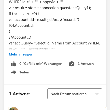
WHERE id =" + "'" + opptyId + "'";
var result = sforce.connection.query(accQuery1);
if (result.size >0) {
var accountidd= result.getArray("records")
[0].AccountId;
}
//Account ID
var accQuery= "Select id, Name From Account WHERE
id =" + "'" + accountidd+ "'";
Mehr anzeigen
var result = sforce.connection.query(accQuery);
if (result.size >0) {
0 "Gefällt mir"-Wertungen
1 Antwort
var accountName= result.getArray("records")
Teilen
[0].Name;
Show menu
}
accountName = escape(accountName);
var url = "/a0B/e?retURL=%2F%2F"+ opptyId +
Sortieren
1 Antwort
Nach Datum sortieren
"&RecordType=01230000000qwzF&ent=
01I30000001IHWA&CF00N300000067phG="+accou
ntName+"&CF00N300000067phG_lkid="+accountidd