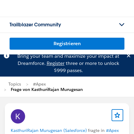
Trailblazer Community
Registrieren
Bring your team and maximize your impact at
Dreamforce.
Register
three or more to unlock
$999 passes.
Topics
#Apex
Frage von KasthuriRajan Murugesan
KasthuriRajan Murugesan (Salesforce)
fragte in
#Apex