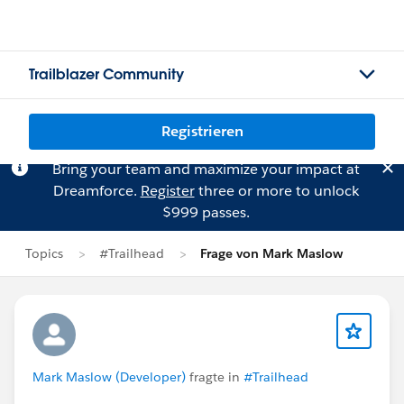
Trailblazer Community
Registrieren
Bring your team and maximize your impact at
Dreamforce.
Register
three or more to unlock
$999 passes.
Topics
#Trailhead
Frage von Mark Maslow
Mark Maslow (Developer)
fragte in
#Trailhead