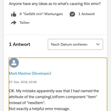
Anyone have any ideas as to what's causing this error?
0 "Gefällt mir"-Wertungen
1 Antwort
Teilen
Show menu
Sortieren
1 Antwort
Nach Datum sortieren
Mark Maslow (Developer)
27. Dez. 2016, 03:56
OK. My mistake apparently was that I had named the
attribute of the campingListForm component "item"
instead of "newItem".
Not exactly a helpful error message.