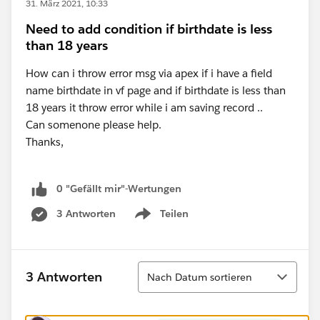
31. März 2021, 10:33
Need to add condition if birthdate is less
than 18 years
How can i throw error msg via apex if i have a field
name birthdate in vf page and if birthdate is less than
18 years it throw error while i am saving record ..
Can somenone please help.
Thanks,
0 "Gefällt mir"-Wertungen
3 Antworten
Teilen
Show menu
Sortieren
3 Antworten
Nach Datum sortieren