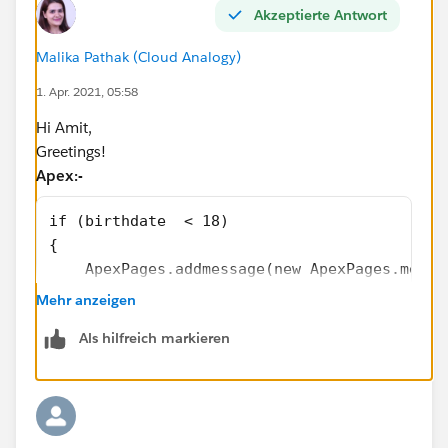
Akzeptierte Antwort
Malika Pathak (Cloud Analogy)
1. Apr. 2021, 05:58
Hi Amit,
Greetings!
Apex:-
if (birthdate  < 18)
{
    ApexPages.addmessage(new ApexPages.messa
    return null;
Mehr anzeigen
}
Als hilfreich markieren
Vf Page-
add this tag in VF Code