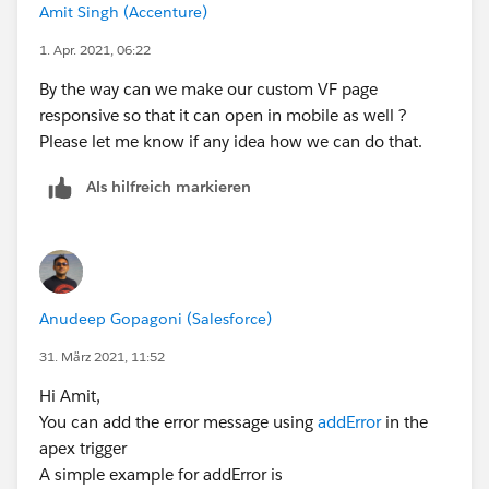
<apex:pageMessages ></apex:pageMessages>
Amit Singh (Accenture)
1. Apr. 2021, 06:22
Please mark it as the best answer if it helps you to
fix the issue.
By the way can we make our custom VF page
Thank you!
responsive so that it can open in mobile as well ?
Regards,
Please let me know if any idea how we can do that.
Malika Pathak
Als hilfreich markieren
Anudeep Gopagoni (Salesforce)
31. März 2021, 11:52
Hi Amit,
You can add the error message using
addError
in the
apex trigger
A simple example for addError is