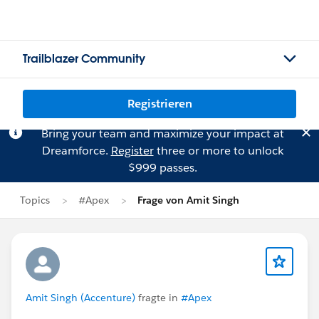
Trailblazer Community
Registrieren
Bring your team and maximize your impact at
Dreamforce.
Register
three or more to unlock
$999 passes.
Topics
#Apex
Frage von Amit Singh
Amit Singh (Accenture)
fragte in
#Apex