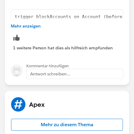
trigger blockAccounts on Account (before ins
    for(Account record:trigger.new) {
Mehr anzeigen
        if(record.name=='Blocked') {
            record.name.addError('This name 
        }
1 weitere Person hat dies als hilfreich empfunden
    }
}
Kommentar hinzufügen
Let me know if this helps, if it does, please mark this
Antwort schreiben...
answer as best so that others facing the same issue
will find this information useful. Thank you
Apex
Mehr zu diesem Thema