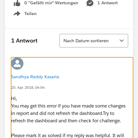
0 "Gefällt mir"-Wertungen
1 Antwort
Teilen
Show menu
Sortieren
1 Antwort
Nach Datum sortieren
Sandhya Reddy Kasarla
25. Apr. 2018, 04:04
Hi,
You may get this error if you have made some changes
in report and did not refresh the dashboard.Try to
refresh the dashboard and then check for challenge.
Please mark it as solved if my reply was helpful. It will