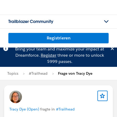
Trailblazer Community
Registrieren
Bring your team and maximize your impact at
Dreamforce.
Register
three or more to unlock
$999 passes.
Topics
#Trailhead
Frage von Tracy Dye
Tracy Dye (Open)
fragte in
#Trailhead