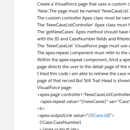
Create a Visualforce page that uses a custom con
'New'.The page must be named 'NewCaseList'.
The custom controller Apex class must be nam
The 'NewCaseListController' Apex class must
The 'getNewCases' Apex method should have the 
with the ID and CaseNumber fields and filtered
The 'NewCaseList' Visualforce page must use 
The apex:repeat component must refer to the var
Within the apex:repeat component, bind a apex
page directs the user to the detail page of the 
I tried this code i am able to retrieve the cas
page of that record.But Still Trail Head is s
VisualForce page:
<apex:page controller="NewCaseListControlle
<apex:repeat value="{!newCases}" var="Case
<li>
<apex:outputLink value="/{!
Case.Id
}">
{!Case.CaseNumber}
</apex:outputLink>