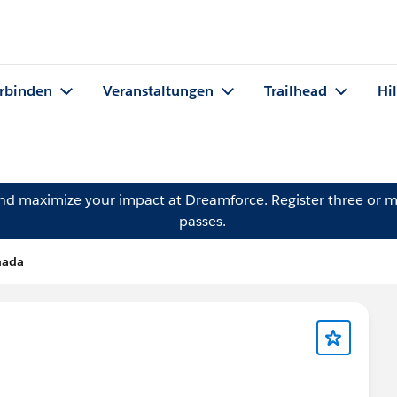
rbinden
Veranstaltungen
Trailhead
Hi
and maximize your impact at Dreamforce.
Register
three or m
passes.
hada