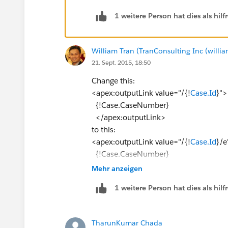
1 weitere Person hat dies als hi
William Tran (TranConsulting Inc (will
21. Sept. 2015, 18:50
Change this:
<apex:outputLink value="/{!
Case.Id
}">
{!Case.CaseNumber}
</apex:outputLink>
to this:
<apex:outputLink value="/{!
Case.Id
}/e
{!Case.CaseNumber}
</apex:outputLink>
Mehr anzeigen
As a common practice, if your questio
1 weitere Person hat dies als hi
But you can give every answer a thumb u
Thanks
TharunKumar Chada