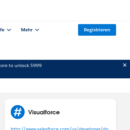
lfe
Mehr
Registrieren
ore to unlock $999
Visualforce
http://www.salesforce.com/us/developer/do