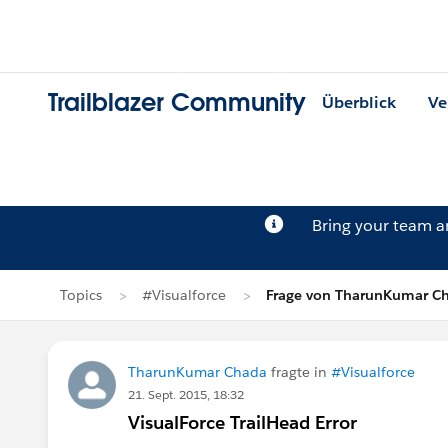
Trailblazer Community
Überblick
Ve
Bring your team 
Topics
#Visualforce
Frage von TharunKumar C
TharunKumar Chada
fragte in
#Visualforce
21. Sept. 2015, 18:32
VisualForce TrailHead Error