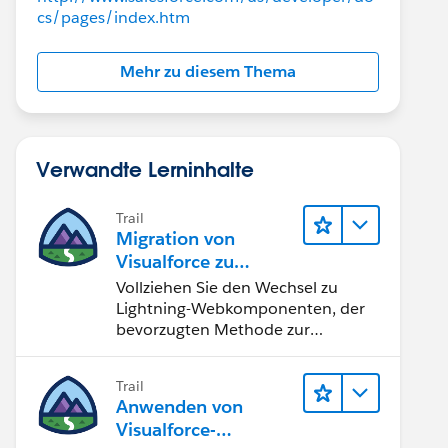
cs/pages/index.htm
Mehr zu diesem Thema
Verwandte Lerninhalte
Trail
Migration von
Visualforce zu
Lightning-
Vollziehen Sie den Wechsel zu
Webkomponenten
Lightning-Webkomponenten, der
bevorzugten Methode zur
Erstellung von
Benutzeroberflächen mit
Trail
Salesforce.
Anwenden von
Visualforce-