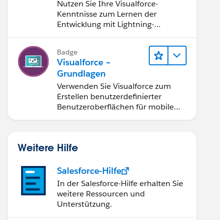
Kenntnissen auf
Nutzen Sie Ihre Visualforce-
Lightning-
Kenntnisse zum Lernen der
Komponenten
Entwicklung mit Lightning-
Komponenten.
Badge
Visualforce –
Grundlagen
Verwenden Sie Visualforce zum
Erstellen benutzerdefinierter
Benutzeroberflächen für mobile
und Web-Anwendungen.
Weitere Hilfe
Salesforce-Hilfe
In der Salesforce-Hilfe erhalten Sie
weitere Ressourcen und
Unterstützung.