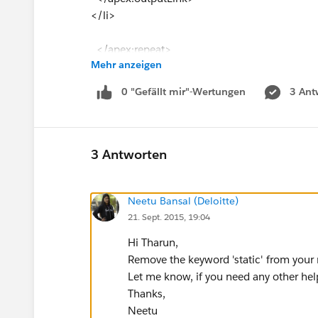
</li>
</apex:repeat>
Mehr anzeigen
</apex:page>
0 "Gefällt mir"-Wertungen
3 Ant
Custom Contoller:
public class NewCaseListController {
public static List<Case> getNewCases()
{
3 Antworten
List<Case> caseList = new List<Case>();
for(Case ct: [Select Id, CaseNumber FROM
Neetu Bansal (Deloitte)
caseList.add(ct);
21. Sept. 2015, 19:04
return caseList;
}
Hi Tharun,
}
Remove the keyword 'static' from your m
Let me know, if you need any other hel
Thanks,
Neetu