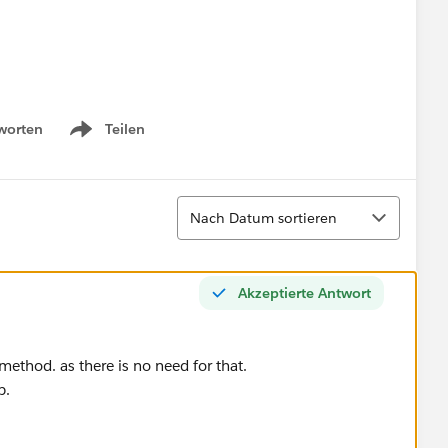
worten
Teilen
Show menu
Sortieren
Nach Datum sortieren
 Case WHERE Status = 'New'])
Akzeptierte Antwort
ethod. as there is no need for that.
p.