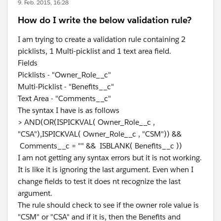
9. Feb. 2015, 16:28
How do I write the below validation rule?
I am trying to create a validation rule containing 2
picklists, 1 Multi-picklist and 1 text area field.
Fields
Picklists - "Owner_Role__c"
Multi-Picklist - "Benefits__c"
Text Area - "Comments__c"
The syntax I have is as follows
> AND(OR(ISPICKVAL( Owner_Role__c ,
"CSA"),ISPICKVAL( Owner_Role__c , "CSM")) &&
Comments__c = "" && ISBLANK( Benefits__c ))
I am not getting any syntax errors but it is not working.
It is like it is ignoring the last argument. Even when I
change fields to test it does nt recognize the last
argument.
The rule should check to see if the owner role value is
"CSM" or "CSA" and if it is, then the Benefits and