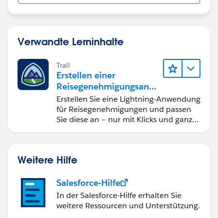
Verwandte Lerninhalte
Trail
Erstellen einer
Reisegenehmigungsanw
endung namens "Travel
Erstellen Sie eine Lightning-Anwendung
Approval"
für Reisegenehmigungen und passen
Sie diese an – nur mit Klicks und ganz
ohne Code.
Weitere Hilfe
Salesforce-Hilfe
In der Salesforce-Hilfe erhalten Sie
weitere Ressourcen und Unterstützung.