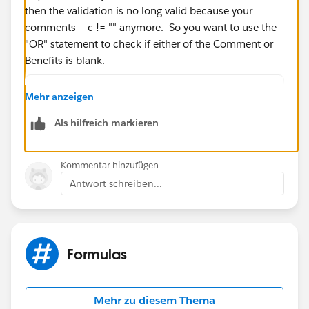
then the validation is no long valid because your
comments__c != "" anymore. So you want to use the
"OR" statement to check if either of the Comment or
Benefits is blank.
AND(
Mehr anzeigen
	OR(ISPICKVAL( Owner_Role__c , "CSA"
Als hilfreich markieren
	OR (ISBLANK(Comments__c), ISBLANK( B
	)
Kommentar hinzufügen
Antwort schreiben...
Formulas
Mehr zu diesem Thema