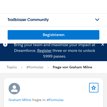
Trailblazer Community
Registrieren
Bring your team and maximize your impact at
Dreamforce.
Register
three or more to unlock
$999 passes.
Topics
#Formulas
Frage von Graham Milne
Graham Milne
fragte in
#Formulas