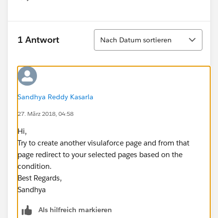
Show menu
Sortieren
1 Antwort
Nach Datum sortieren
Sandhya Reddy Kasarla
27. März 2018, 04:58
Hi,
Try to create another visulaforce page and from that
page redirect to your selected pages based on the
condition.
Best Regards,
Sandhya
Als hilfreich markieren