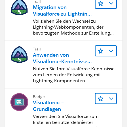
Trail
Migration von
Visualforce zu Lightning-
Webkomponenten
Vollziehen Sie den Wechsel zu
Lightning-Webkomponenten, der
bevorzugten Methode zur Erstellung
von Benutzeroberflächen mit
Salesforce.
Trail
Anwenden von
Visualforce-Kenntnissen
auf Lightning-
Nutzen Sie Ihre Visualforce-Kenntnisse
Komponenten
zum Lernen der Entwicklung mit
Lightning-Komponenten.
Badge
Visualforce –
Grundlagen
Verwenden Sie Visualforce zum
Erstellen benutzerdefinierter