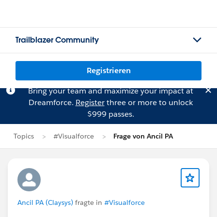
Trailblazer Community
Registrieren
Bring your team and maximize your impact at
Dreamforce.
Register
three or more to unlock
$999 passes.
Topics
#Visualforce
Frage von Ancil PA
Ancil PA (Claysys)
fragte in
#Visualforce