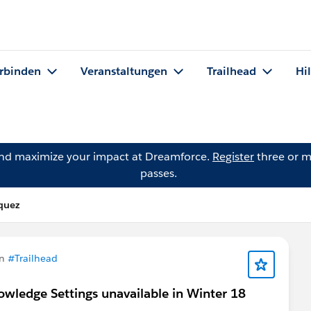
rbinden
Veranstaltungen
Trailhead
Hi
and maximize your impact at Dreamforce.
Register
three or m
passes.
rquez
in
#Trailhead
wledge Settings unavailable in Winter 18