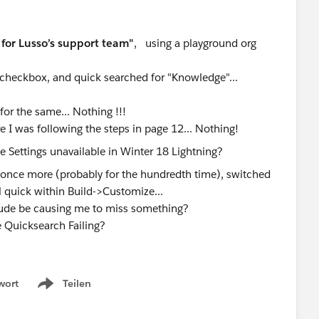
for Lusso’s support team"
, using a playground org
checkbox, and quick searched for "Knowledge"...
or the same... Nothing !!!
I was following the steps in page 12... Nothing!
g once more (probably for the hundredth time), switched
l quick within Build->Customize...
itude be causing me to miss something?
he Quicksearch Failing?
wort
Teilen
Show menu