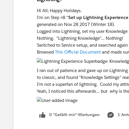
Hi All; Happy Holidays.
I'm on Step ⌗8 "
Set up Lightning Experience 
generated on Nov 28 2017 (Winter 18).
Logged into Lightning, set my user Knowledge 
Nothing. "Lightning Knowledge"... Nothing!
Switched to Service setup, and searched again f
Browsed
This Official Document
and made sure 
I ran out of patience and gave up on Lightnin
to classic, and found "Knowledge Settings" rea
I'm not a superfan of lightning. Could my att
Yeah, I noticed this afterwards... but why is t
0 "Gefällt mir"-Wertungen
1 Ant